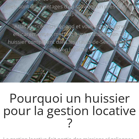
quels sont les avantages d’en solliciter un près de chez
vous ?
Atlas Justice vous répond et vous accompagne
efficacement en mettant à votre disposition un
huissier compétent dans les Hauts-de-Seine pour la
gestion locative.
Pourquoi un huissier
pour la gestion locative
?