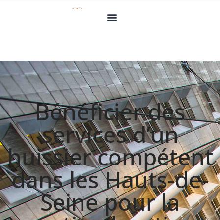
Bénéficier des
services d’un
huissier compétent
dans les Hauts-de-
Seine pour la