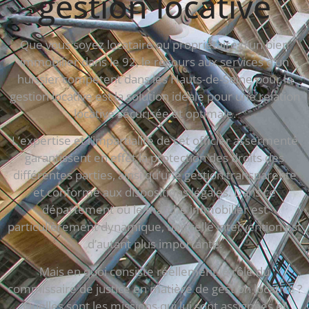
gestion locative
Que vous soyez locataire ou propriétaire d’un bien
immobilier dans le 92, le recours aux services d’un
huissier compétent dans les Hauts-de-Seine pour la
gestion locative est la solution idéale pour une relation
locative sécurisée et optimale.
L’expertise et l’impartialité de cet officier assermenté
garantissent en effet la protection des droits des
différentes parties, ainsi qu’une gestion transparente
et conforme aux dispositions légales. Dans ce
département où le marché immobilier est
particulièrement dynamique, une telle intervention est
d’autant plus importante.
Mais en quoi consiste réellement le rôle du
commissaire de justice en matière de gestion locative ?
Quelles sont les missions qui lui sont assignées et