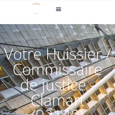
Votre Huissier /
Commissaire
de justice -
Clamart