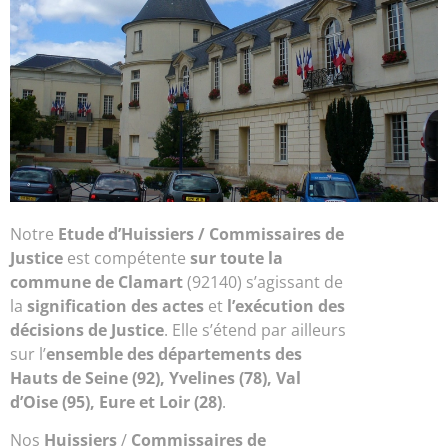
Notre
Etude d’
Huissiers / Commissaires de
Justice
est compétente
sur toute la
commune de Clamart
(92140) s’agissant de
la
signification des actes
et
l’exécution des
décisions de Justice
. Elle s’étend par ailleurs
sur l’
ensemble des départements des
Hauts de Seine (92), Yvelines (78), Val
d’Oise (95), Eure et Loir (28)
.
Nos
Huissiers
/
Commissaires de