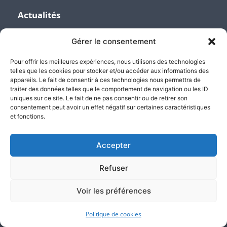
Actualités
Gérer le consentement
Contactez nos Etudes
Pour offrir les meilleures expériences, nous utilisons des technologies
telles que les cookies pour stocker et/ou accéder aux informations des
appareils. Le fait de consentir à ces technologies nous permettra de
+33 (0)1 45 06 01 56
traiter des données telles que le comportement de navigation ou les ID
uniques sur ce site. Le fait de ne pas consentir ou de retirer son
consentement peut avoir un effet négatif sur certaines caractéristiques
contact@atlas-justice.fr
et fonctions.
Accepter
14, Terrasse Bellini - 92800 Puteaux - Paris La Défense
Refuser
3, Avenue de la Division Leclerc - 92160 Antony
Voir les préférences
Politique de cookies
589, Terrasse de l’Arche 92000 Nanterre