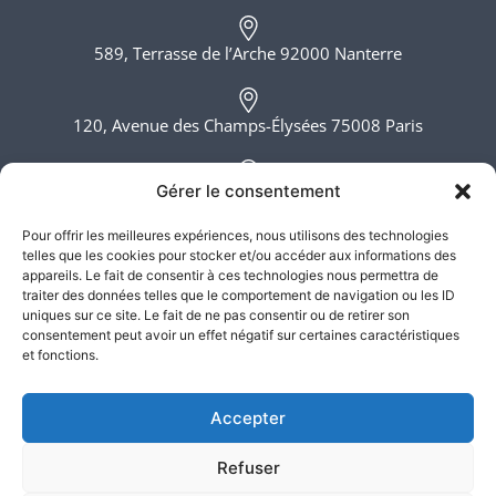
589, Terrasse de l’Arche 92000 Nanterre
120, Avenue des Champs-Élysées 75008 Paris
Gérer le consentement
6, rue du Bois Sauvage 91000 Evry
Pour offrir les meilleures expériences, nous utilisons des technologies
telles que les cookies pour stocker et/ou accéder aux informations des
Lundi - Vendredi, 8h - 20h
appareils. Le fait de consentir à ces technologies nous permettra de
traiter des données telles que le comportement de navigation ou les ID
uniques sur ce site. Le fait de ne pas consentir ou de retirer son
consentement peut avoir un effet négatif sur certaines caractéristiques
et fonctions.
Accepter
Refuser
Atlas Justice – SELARL ATLAS JUSTICE ©2026. Tous droits