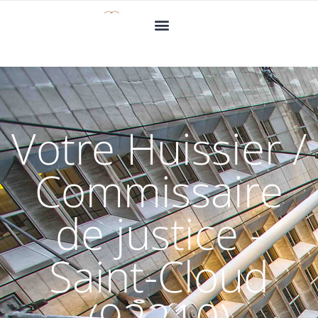
Votre Huissier /
Commissaire
de justice -
Saint-Cloud