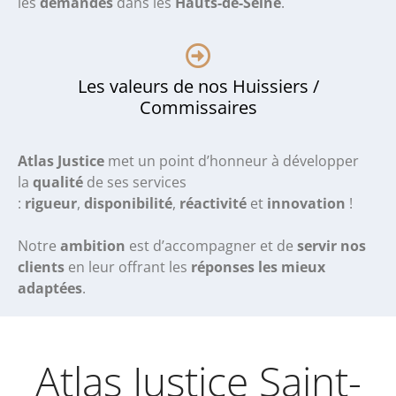
les
demandes
dans les
Hauts-de-Seine
.
Les valeurs de nos Huissiers /
Commissaires
Atlas Justice
met un point d’honneur à développer
la
qualité
de ses services
:
rigueur
,
disponibilité
,
réactivité
et
innovation
!
Notre
ambition
est d’accompagner et de
servir nos
clients
en leur offrant les
réponses les mieux
adaptées
.
Atlas Justice Saint-