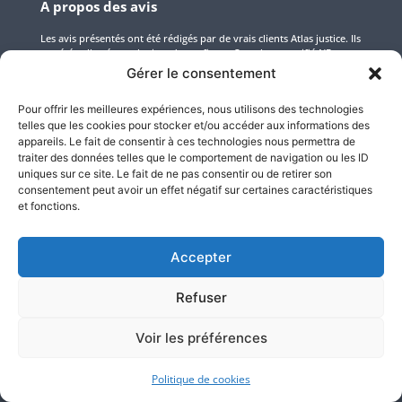
A propos des avis
Les avis présentés ont été rédigés par de vrais clients Atlas justice. Ils
ont été collectés par le tiers de confiance Custplace, certifié NF
Service « Avis en ligne » garantissant la transparence dans le
Gérer le consentement
processus de collecte, de modération et de restitution des avis.
Pour offrir les meilleures expériences, nous utilisons des technologies
telles que les cookies pour stocker et/ou accéder aux informations des
Nos compétences d’Huissiers
appareils. Le fait de consentir à ces technologies nous permettra de
traiter des données telles que le comportement de navigation ou les ID
uniques sur ce site. Le fait de ne pas consentir ou de retirer son
Pôle numérique
consentement peut avoir un effet négatif sur certaines caractéristiques
Pôle constats
et fonctions.
Pôle constat sur internet
Pôle constats et saisies
Accepter
informatique
Pôle jeux-concours
Refuser
Pôle locatif
Voir les préférences
Pôle propriété intellectuelle et
industrielle
Pôle recouvrement amiable et
Politique de cookies
judiciaire