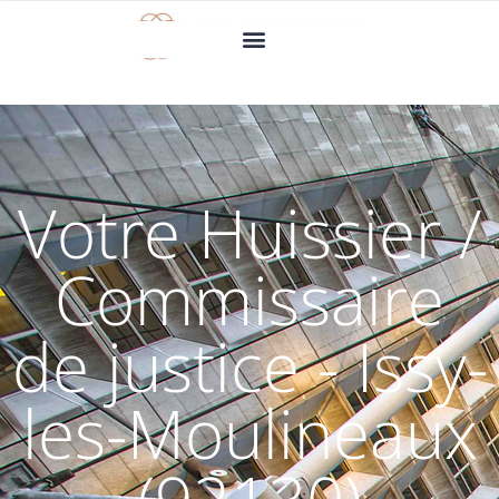
Votre Huissier /
Commissaire
de justice - Issy-
les-Moulineaux