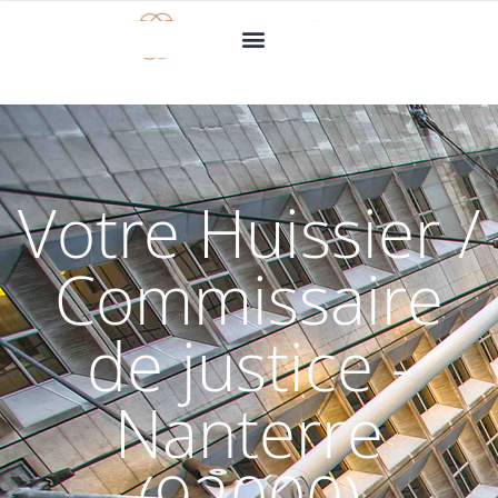
Votre Huissier /
Commissaire
de justice -
Nanterre