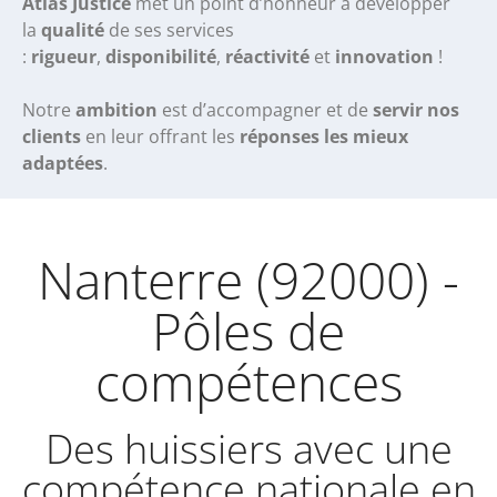
Atlas Justice
met un point d’honneur à développer
la
qualité
de ses services
:
rigueur
,
disponibilité
,
réactivité
et
innovation
!
Notre
ambition
est d’accompagner et de
servir nos
clients
en leur offrant les
réponses les mieux
adaptées
.
Nanterre (92000) -
Pôles de
compétences
Des huissiers avec une
compétence nationale en