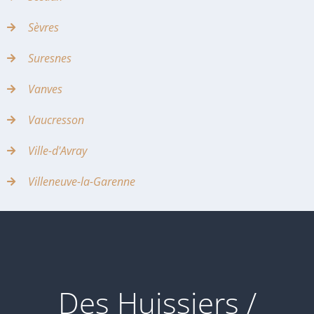
Sèvres
Suresnes
Vanves
Vaucresson
Ville-d'Avray
Villeneuve-la-Garenne
Des Huissiers /