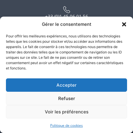
+33 (0)1 45 06 01 56
Gérer le consentement
contact@atlas-justice.fr
Pour offrir les meilleures expériences, nous utilisons des technologies
telles que les cookies pour stocker et/ou accéder aux informations des
appareils. Le fait de consentir à ces technologies nous permettra de
traiter des données telles que le comportement de navigation ou les ID
14, Terrasse Bellini - 92800 Puteaux - Paris La Défense
uniques sur ce site. Le fait de ne pas consentir ou de retirer son
consentement peut avoir un effet négatif sur certaines caractéristiques
et fonctions.
3, Avenue de la Division Leclerc - 92160 Antony
Accepter
589, Terrasse de l’Arche 92000 Nanterre
Refuser
Voir les préférences
120, Avenue des Champs-Élysées 75008 Paris
Politique de cookies
6, rue du Bois Sauvage 91000 Evry