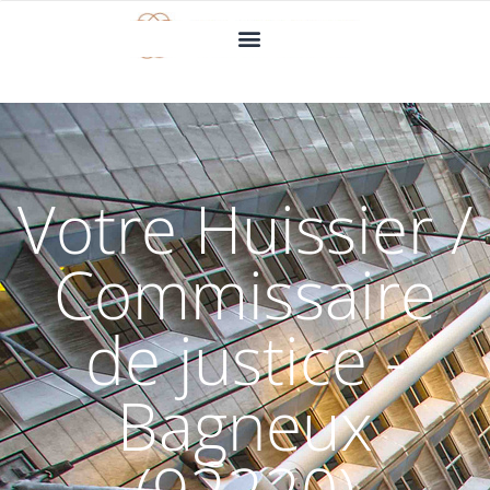
Votre Huissier /
Commissaire
de justice -
Bagneux