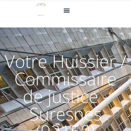
Votre Huissier /
Commissaire
de justice -
Suresnes