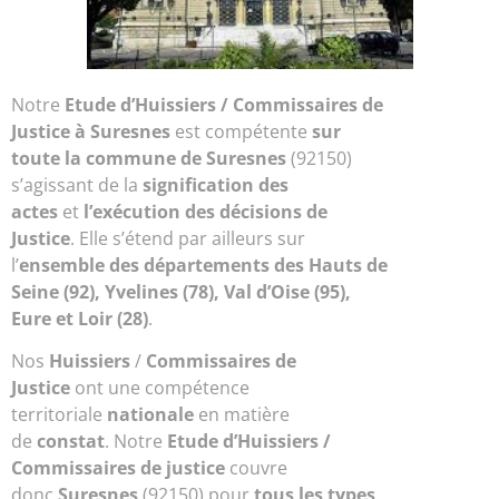
Notre
Etude d’
Huissiers / Commissaires de
Justice à Suresnes
est compétente
sur
toute la commune de Suresnes
(92150)
s’agissant de la
signification des
actes
et
l’exécution des décisions de
Justice
. Elle s’étend par ailleurs sur
l’
ensemble des départements des Hauts de
Seine (92), Yvelines (78), Val d’Oise (95),
Eure et Loir (28)
.
Nos
Huissiers
/
Commissaires de
Justice
ont une compétence
territoriale
nationale
en matière
de
constat
. Notre
Etude d’Huissiers /
Commissaires de justice
couvre
donc
Suresnes
(92150) pour
tous les types