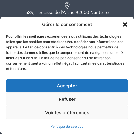
589, Terrasse de l’Arche 92000 Nanterre
Gérer le consentement
120, Avenue des Champs-Élysées 75008 Paris
Pour offrir les meilleures expériences, nous utilisons des technologies
telles que les cookies pour stocker et/ou accéder aux informations des
appareils. Le fait de consentir à ces technologies nous permettra de
6, rue du Bois Sauvage 91000 Evry
traiter des données telles que le comportement de navigation ou les ID
uniques sur ce site. Le fait de ne pas consentir ou de retirer son
consentement peut avoir un effet négatif sur certaines caractéristiques
et fonctions.
Lundi - Vendredi, 8h - 20h
Accepter
Refuser
Voir les préférences
Atlas Justice – SELARL ATLAS JUSTICE ©2026. Tous droits
Politique de cookies
réservés