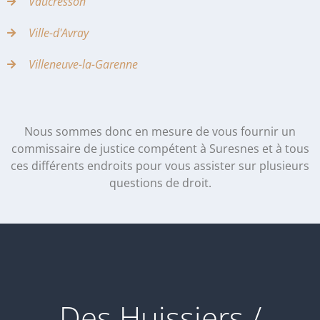
Vaucresson
Ville-d'Avray
Villeneuve-la-Garenne
Nous sommes donc en mesure de vous fournir un
commissaire de justice compétent à Suresnes et à tous
ces différents endroits pour vous assister sur plusieurs
questions de droit.
Des Huissiers /