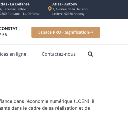
tlas - La Défense
Atlas - Antony
4, Terrasse Bellini,
3, Avenue de la Division
2800 Puteaux – La Défense
Leclerc, 92160 Antony
CONSTAT :
Espace PRO - Signification
7 56
ices en ligne
Contactez-nous
nfiance dans l’économie numérique (LCEN), il
enants dans le cadre de sa réalisation et de