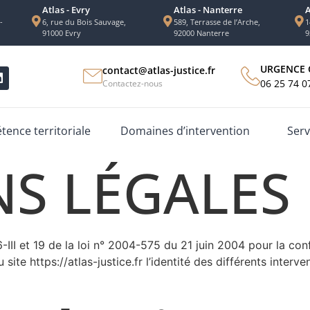
Atlas - Evry
Atlas - Nanterre
A
-
6, rue du Bois Sauvage,
589, Terrasse de l’Arche,
1
91000 Evry
92000 Nanterre
9
URGENCE 
contact@atlas-justice.fr
06 25 74 0
Contactez-nous
ence territoriale
Domaines d’intervention
Serv
S LÉGALES
III et 19 de la loi n° 2004-575 du 21 juin 2004 pour la co
site https://atlas-justice.fr l’identité des différents interv