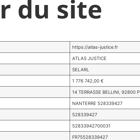
r du site
https://atlas-justice.fr
ATLAS JUSTICE
SELARL
1 776 742,00 €
14 TERRASSE BELLINI, 92800
NANTERRE 528339427
528339427
52833942700031
FR75528339427