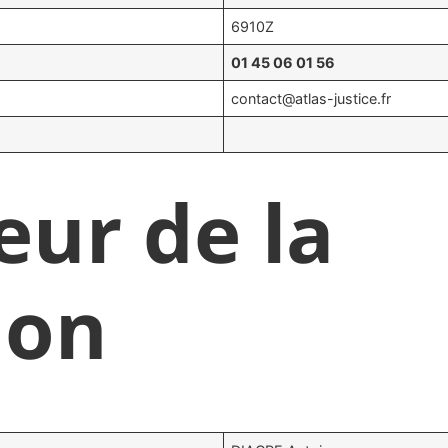
6910Z
01 45 06 01 56
contact@atlas-justice.fr
eur de la
ion