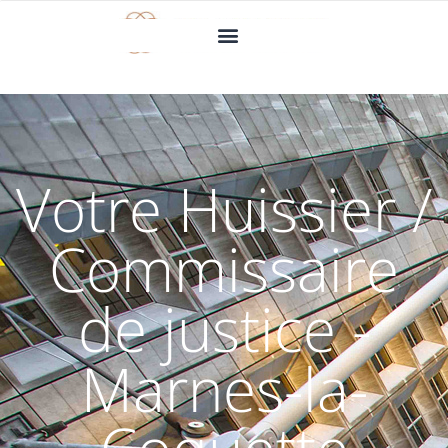
Votre Huissier /
Commissaire
de justice -
Marnes-la-