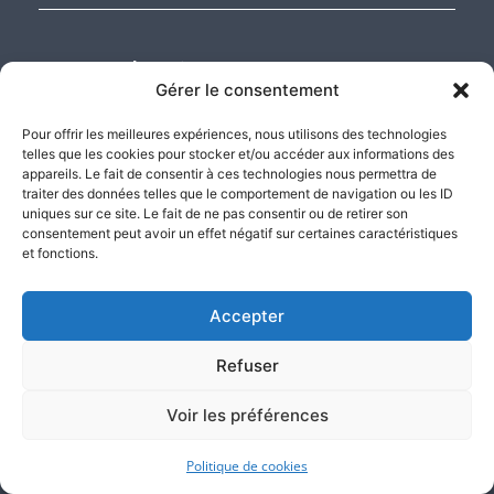
A propos des avis
Gérer le consentement
Les avis présentés ont été rédigés par de vrais clients Atlas justice. Ils
ont été collectés par le tiers de confiance Custplace, certifié NF
Pour offrir les meilleures expériences, nous utilisons des technologies
Service « Avis en ligne » garantissant la transparence dans le
telles que les cookies pour stocker et/ou accéder aux informations des
processus de collecte, de modération et de restitution des avis.
appareils. Le fait de consentir à ces technologies nous permettra de
traiter des données telles que le comportement de navigation ou les ID
uniques sur ce site. Le fait de ne pas consentir ou de retirer son
Nos compétences d’Huissiers
consentement peut avoir un effet négatif sur certaines caractéristiques
et fonctions.
Pôle numérique
Pôle constats
Accepter
Pôle constat sur internet
Refuser
Pôle constats et saisies
informatique
Voir les préférences
Pôle jeux-concours
Pôle locatif
Politique de cookies
Pôle propriété intellectuelle et