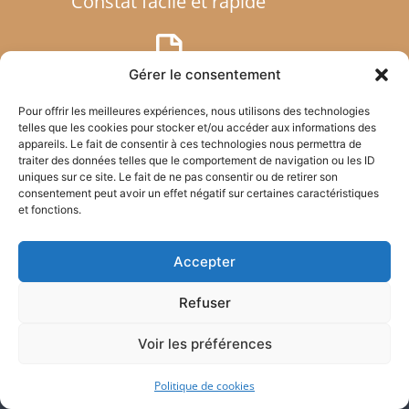
Constat facile et rapide
Gérer le consentement
Transfert de documents
Pour offrir les meilleures expériences, nous utilisons des technologies
telles que les cookies pour stocker et/ou accéder aux informations des
appareils. Le fait de consentir à ces technologies nous permettra de
traiter des données telles que le comportement de navigation ou les ID
uniques sur ce site. Le fait de ne pas consentir ou de retirer son
consentement peut avoir un effet négatif sur certaines caractéristiques
et fonctions.
Atlas Justice – Commissaires de Justice
Accepter
Notre Etude d’Huissiers / Commissaires
de Justice est compétente pour toute
Refuser
l’Ile-de-France : Paris (75), Seine-et-
Marne (77), Yvelines (78), Essonne (91),
Voir les préférences
Hauts-de-Seine (92), Seine-Saint-Denis
(93), Val-de-Marne (94), Val-d’Oise (95)
ainsi qu’en Eure-et-Loir (28).
Politique de cookies