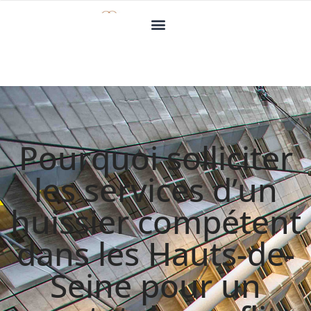
Pourquoi solliciter
les services d’un
huissier compétent
dans les Hauts-de-
Seine pour un