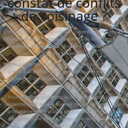
constat de conflits
de voisinage ?
L’intervention d’un huissier compétent dans les Hauts-
de-Seine pour un constat de conflits de voisinage est la
meilleure solution pour résoudre durablement les
litiges entre voisins.
Malheureusement trop fréquents, ces conflits peuvent
prendre une ampleur impressionnante et avoir de
fâcheuses conséquences sur la vie des personnes
concernées.
Pour protéger vos droits, le commissaire de justice
(anciennement appelé huissier de justice) possède les
prérogatives nécessaires pour constater les faits et
permettre une résolution amiable ou judiciaire du
différend.