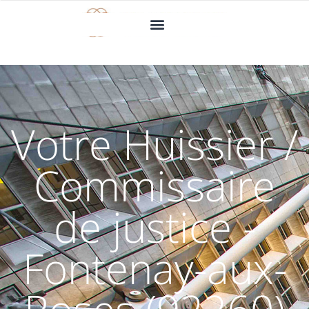
Votre Huissier /
Commissaire
de justice -
Fontenay-aux-