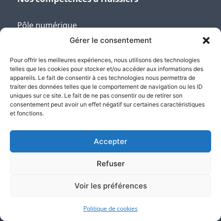
Pôle numérique
Pôle constats
Gérer le consentement
Pôle constat sur internet
Pour offrir les meilleures expériences, nous utilisons des technologies
Pôle constats et saisies
telles que les cookies pour stocker et/ou accéder aux informations des
informatique
appareils. Le fait de consentir à ces technologies nous permettra de
Pôle jeux-concours
traiter des données telles que le comportement de navigation ou les ID
uniques sur ce site. Le fait de ne pas consentir ou de retirer son
Pôle locatif
consentement peut avoir un effet négatif sur certaines caractéristiques
Pôle propriété intellectuelle et
et fonctions.
industrielle
Pôle recouvrement amiable et
judiciaire
Accepter
Pôle rédaction et signification
des actes
Refuser
Pôle vente aux enchères
Voir les préférences
Pôle médiation
Permis de construire, de démolir
ou d’aménager
Politique de cookies