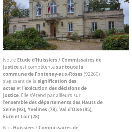
Notre
Etude d’
Huissiers / Commissaires de
Justice
est compétente
sur toute la
commune de Fontenay-aux-Roses
(92260)
s’agissant de la
signification des
actes
et
l’exécution des décisions de
Justice
. Elle s’étend par ailleurs sur
l’
ensemble des départements des Hauts de
Seine (92), Yvelines (78), Val d’Oise (95),
Eure et Loir (28)
.
Nos
Huissiers
/
Commissaires de