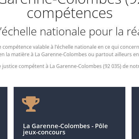
compétences
chelle nationale pour la ré
compétence valable à l’échelle nationale en ce qui concerne 
 en la matière à La Garenne-Colombes ou partout ailleurs en
e justice compétent à La Garenne-Colombes (92 035) de notr
La Garenne-Colombes - Pôle
jeux-concours