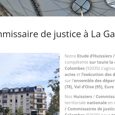
mmissaire de justice à La
Notre
Etude d’
Huissiers 
compétente
sur toute l
Colombes
(92035) s’agiss
actes
et
l’exécution des d
sur l’
ensemble des départ
(78), Val d’Oise (95), Eure 
Nos
Huissiers
/
Commissa
territoriale
nationale
en 
/ Commissaires de justi