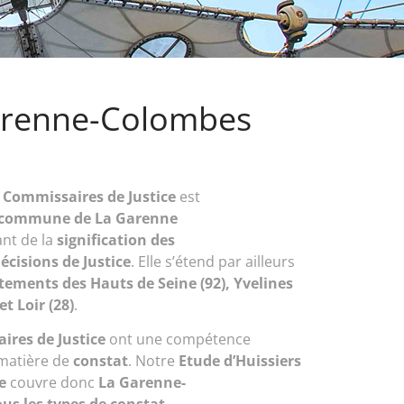
 Garenne-Colombes
/ Commissaires de Justice
est
a commune de La Garenne
ant de la
signification des
écisions de Justice
. Elle s’étend par ailleurs
ements des Hauts de Seine (92), Yvelines
et Loir (28)
.
ires de Justice
ont une compétence
matière de
constat
. Notre
Etude d’Huissiers
ce
couvre donc
La Garenne-