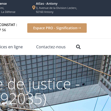
fense
Atlas - Antony
ini,
3, Avenue de la Division Leclerc,
– La Défense
92160 Antony
CONSTAT :
Espace PRO - Signification
7 56
ices en ligne
Contactez-nous
 de justice -
(92035)