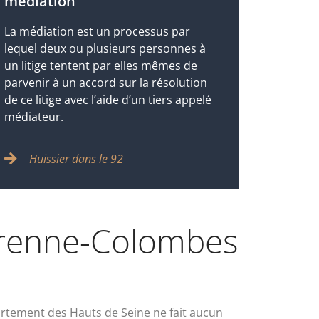
médiation
La médiation est un processus par
lequel deux ou plusieurs personnes à
un litige tentent par elles mêmes de
parvenir à un accord sur la résolution
de ce litige avec l’aide d’un tiers appelé
médiateur.
Huissier dans le 92
Garenne-Colombes
rtement des Hauts de Seine ne fait aucun