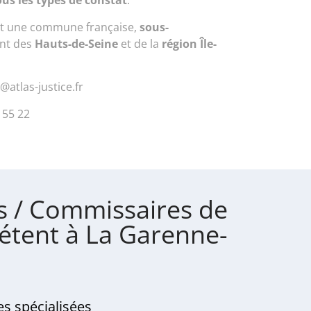
ous les types de constat
.
t une commune française,
sous-
nt des
Hauts-de-Seine
et de la
région Île-
@atlas-justice.fr
 55 22
s / Commissaires de
étent à La Garenne-
s spécialisées