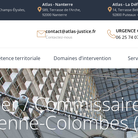
Atlas - Nanterre
Atlas - La Dé
Champs-Élysées,
589, Terrasse de l’Arche,
14, Terrasse Bell
92000 Nanterre
92800 Puteaux 
URGENCE 
contact@atlas-justice.fr
06 25 74 0
Contactez-nous
ence territoriale
Domaines d’intervention
Serv
er / Commissaire
enne-Colombes 