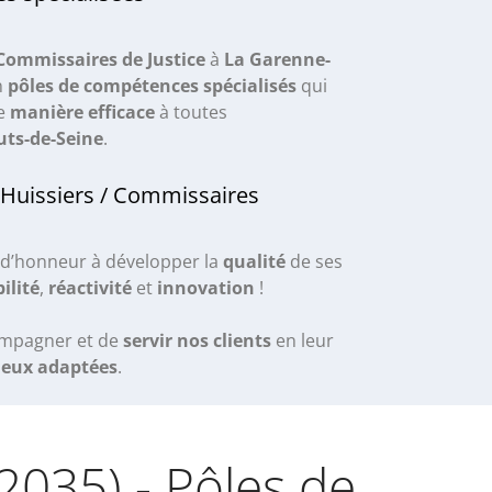
 Commissaires de Justice
à
La Garenne-
n
pôles de compétences spécialisés
qui
de
manière efficace
à toutes
ts-de-Seine
.
 Huissiers / Commissaires
d’honneur à développer la
qualité
de ses
ilité
,
réactivité
et
innovation
!
ompagner et de
servir nos clients
en leur
ieux adaptées
.
2035) - Pôles de