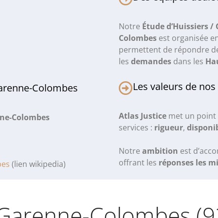
Notre
Étude d’Huissiers /
Colombes
est organisée e
permettent de répondre 
les
demandes
dans les
Hau
Les valeurs de nos
Garenne-Colombes
Atlas Justice
met un point 
nne-Colombes
services :
rigueur
,
disponib
Notre
ambition
est d’acc
offrant les
réponses les m
bes
(lien wikipedia)
a Garenne-Colombes (9