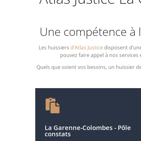
Une compétence à l’é
Les huissiers
d’Atlas Justice
disposent d’une 
pouvez faire appel à nos services
Quels que soient vos besoins, un huissier d
La Garenne-Colombes - Pôle
constats