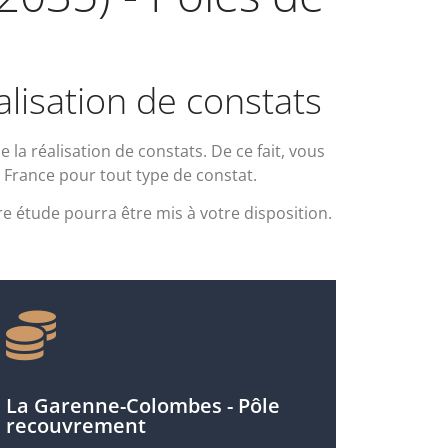
alisation de constats
la réalisation de constats. De ce fait, vous
 France pour tout type de constat.
e étude pourra être mis à votre disposition.
La Garenne-Colombes - Pôle
recouvrement