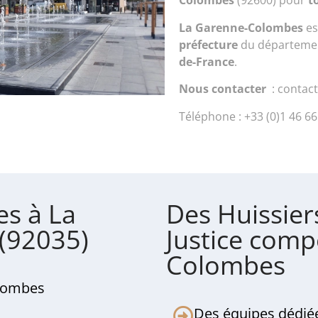
Colombes
(92600) pour
t
La Garenne-Colombes
es
préfecture
du départeme
de-France
.
Nous contacter
: contact
Téléphone : +33 (0)1 46 66
es à La
Des Huissier
(92035)
Justice comp
Colombes
olombes
Des équipes dédiée