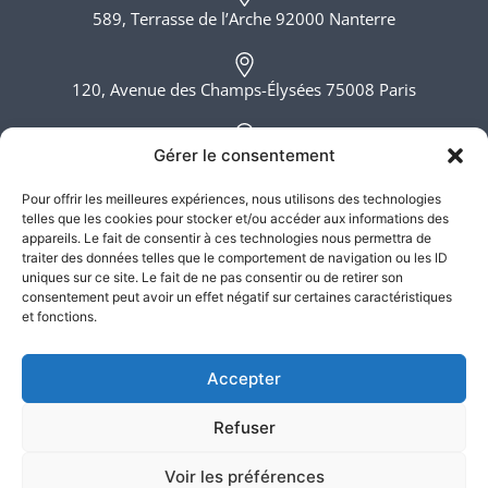
589, Terrasse de l’Arche 92000 Nanterre
120, Avenue des Champs-Élysées 75008 Paris
Gérer le consentement
6, rue du Bois Sauvage 91000 Evry
Pour offrir les meilleures expériences, nous utilisons des technologies
telles que les cookies pour stocker et/ou accéder aux informations des
Lundi - Vendredi, 8h - 20h
appareils. Le fait de consentir à ces technologies nous permettra de
traiter des données telles que le comportement de navigation ou les ID
uniques sur ce site. Le fait de ne pas consentir ou de retirer son
consentement peut avoir un effet négatif sur certaines caractéristiques
et fonctions.
Accepter
Refuser
Atlas Justice – SELARL ATLAS JUSTICE ©2026. Tous droits
réservés
Voir les préférences