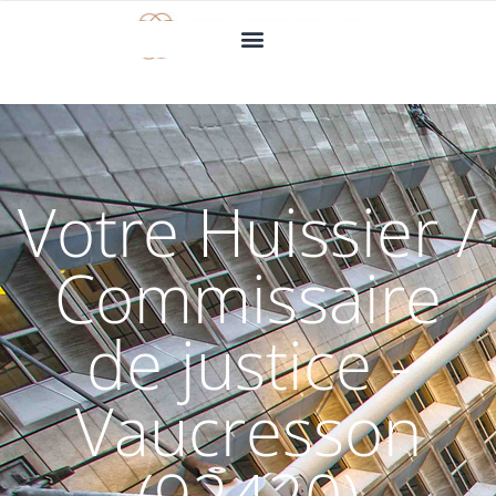
Votre Huissier /
Commissaire
de justice -
Vaucresson