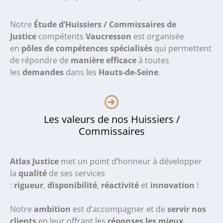
Notre
Étude d’Huissiers / Commissaires de
Justice
compétents
Vaucresson
est organisée
en
pôles de compétences spécialisés
qui permettent
de répondre de
manière efficace
à toutes
les
demandes
dans les
Hauts-de-Seine
.
Les valeurs de nos Huissiers /
Commissaires
Atlas Justice
met un point d’honneur à développer
la
qualité
de ses services
:
rigueur
,
disponibilité
,
réactivité
et
innovation
!
Notre
ambition
est d’accompagner et de
servir nos
clients
en leur offrant les
réponses les mieux