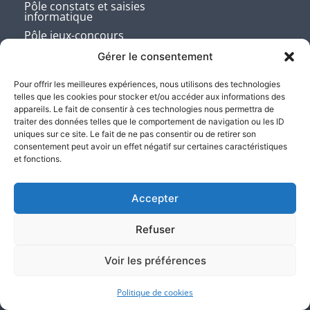
Pôle constats et saisies
informatique
Pôle jeux-concours
Pôle locatif
Gérer le consentement
Pôle propriété intellectuelle et
industrielle
Pour offrir les meilleures expériences, nous utilisons des technologies
telles que les cookies pour stocker et/ou accéder aux informations des
Pôle recouvrement amiable et
appareils. Le fait de consentir à ces technologies nous permettra de
judiciaire
traiter des données telles que le comportement de navigation ou les ID
Pôle rédaction et signification
uniques sur ce site. Le fait de ne pas consentir ou de retirer son
des actes
consentement peut avoir un effet négatif sur certaines caractéristiques
Pôle vente aux enchères
et fonctions.
Pôle médiation
Permis de construire, de démolir
Accepter
ou d’aménager
L’Identité numérique – ID-cert
Refuser
Voir les préférences
Actualités
Politique de cookies
Contactez nos Etudes