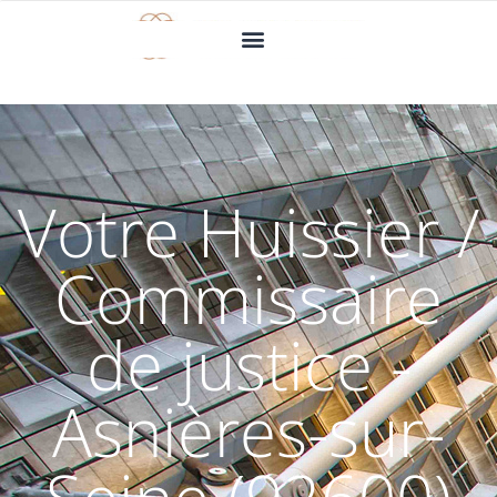
Votre Huissier /
Commissaire
de justice -
Asnières-sur-