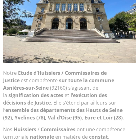
Notre
Etude d’
Huissiers / Commissaires de
Justice
est compétente
sur toute la commune
Asnières-sur-Seine
(92160) s’agissant de
la
signification des actes
et
l’exécution des
décisions de Justice
. Elle s’étend par ailleurs sur
l’
ensemble des départements des Hauts de Seine
(92), Yvelines (78), Val d’Oise (95), Eure et Loir (28)
.
Nos
Huissiers
/
Commissaires
ont une compétence
territoriale
nationale
en matière de
constat
.