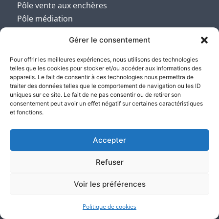
Pôle vente aux enchères
Pôle médiation
Permis de construire, de démolir
ou d’aménager
Gérer le consentement
L’Identité numérique – ID-cert
Pour offrir les meilleures expériences, nous utilisons des technologies
telles que les cookies pour stocker et/ou accéder aux informations des
Actualités
appareils. Le fait de consentir à ces technologies nous permettra de
traiter des données telles que le comportement de navigation ou les ID
uniques sur ce site. Le fait de ne pas consentir ou de retirer son
Contactez nos Etudes
consentement peut avoir un effet négatif sur certaines caractéristiques
et fonctions.
Accepter
+33 (0)1 45 06 01 56
Refuser
contact@atlas-justice.fr
Voir les préférences
Politique de cookies
14, Terrasse Bellini - 92800 Puteaux - Paris La Défense