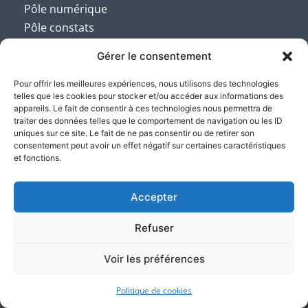
Pôle numérique
Pôle constats
Pôle constat sur internet
Gérer le consentement
Pôle constats et saisies
informatique
Pour offrir les meilleures expériences, nous utilisons des technologies
Pôle jeux-concours
telles que les cookies pour stocker et/ou accéder aux informations des
appareils. Le fait de consentir à ces technologies nous permettra de
Pôle locatif
traiter des données telles que le comportement de navigation ou les ID
Pôle propriété intellectuelle et
uniques sur ce site. Le fait de ne pas consentir ou de retirer son
industrielle
consentement peut avoir un effet négatif sur certaines caractéristiques
Pôle recouvrement amiable et
et fonctions.
judiciaire
Pôle rédaction et signification
Accepter
des actes
Pôle vente aux enchères
Refuser
Pôle médiation
Permis de construire, de démolir
Voir les préférences
ou d’aménager
L’Identité numérique – ID-cert
Politique de cookies