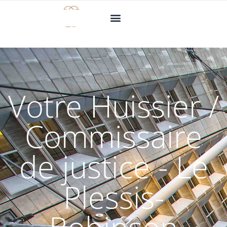
Votre Huissier /
Commissaire
de justice - Le
Plessis-