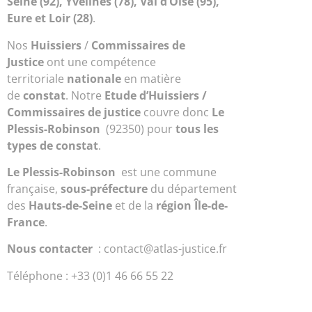
Seine (92), Yvelines (78), Val d’Oise (95),
Eure et Loir (28)
.
Nos
Huissiers
/
Commissaires de
Justice
ont une compétence
territoriale
nationale
en matière
de
constat
. Notre
Etude d’Huissiers /
Commissaires de justice
couvre donc
Le
Plessis-Robinson
(92350) pour
tous les
types de constat
.
Le Plessis-Robinson
est une commune
française,
sous-préfecture
du département
des
Hauts-de-Seine
et de la
région Île-de-
France
.
Nous contacter
: contact@atlas-justice.fr
Téléphone : +33 (0)1 46 66 55 22