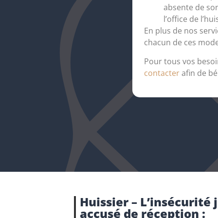
absente de son 
l’office de l’hui
En plus de nos servi
chacun de ces modes
Pour tous vos besoi
contacter
afin de bé
Huissier – L’insécurité
accusé de réception :