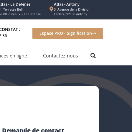
tlas - La Défense
Atlas - Antony
4, Terrasse Bellini,
3, Avenue de la Division
2800 Puteaux – La Défense
Leclerc, 92160 Antony
CONSTAT :
Espace PRO - Signification
7 56
ices en ligne
Contactez-nous
Demande de contact