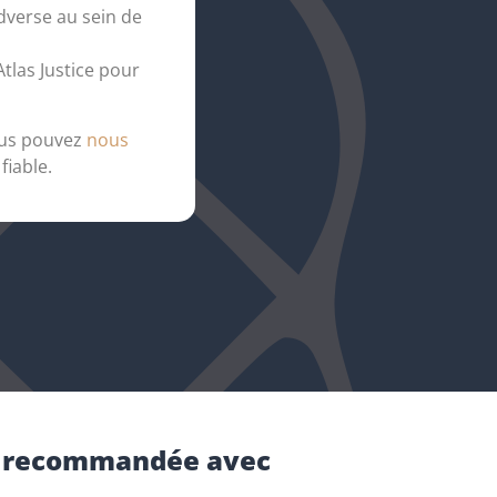
adverse au sein de
Atlas Justice pour
vous pouvez
nous
fiable.
tre recommandée avec