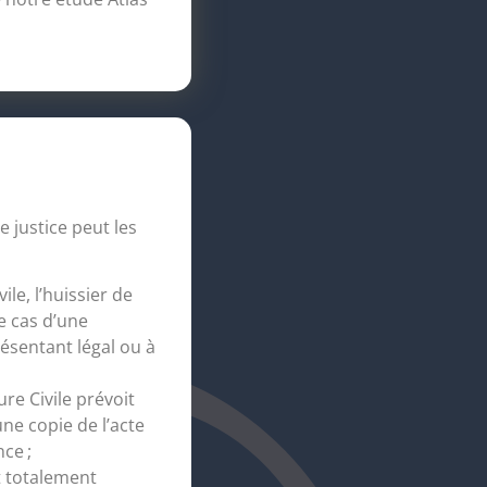
e justice peut les
ile, l’huissier de
e cas d’une
résentant légal ou à
ure Civile prévoit
une copie de l’acte
ce ;
st totalement