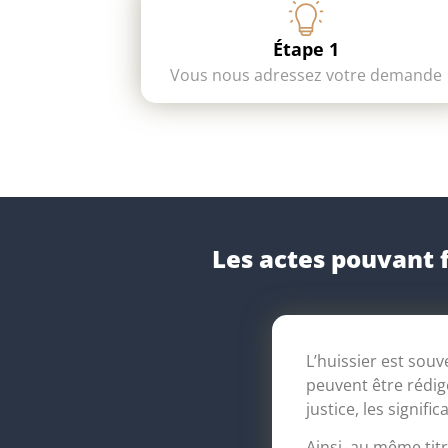
Étape 1
Vous nous adressez votre demande
Les actes pouvant fa
L’huissier est souv
peuvent être rédig
justice, les signif
Ainsi, au même titr