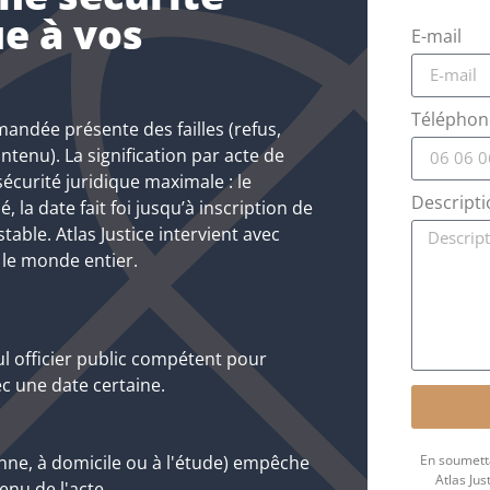
ue à vos
E-mail
Téléphon
mandée présente des failles (refus,
ntenu). La signification par acte de
écurité juridique maximale : le
Descripti
 la date fait foi jusqu’à inscription de
stable. Atlas Justice intervient avec
 le monde entier.
ul officier public compétent pour
ec une date certaine.
En soumetta
nne, à domicile ou à l'étude) empêche
Atlas Ju
enu de l'acte.