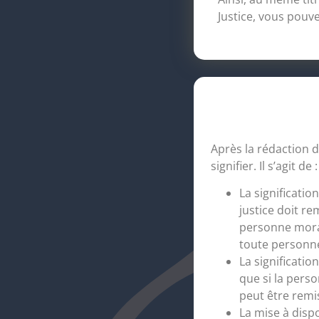
Justice, vous pouve
Après la rédaction de
signifier. Il s’agit de :
La significatio
justice doit r
personne moral
toute personne 
La significatio
que si la perso
peut être remi
La mise à dispo