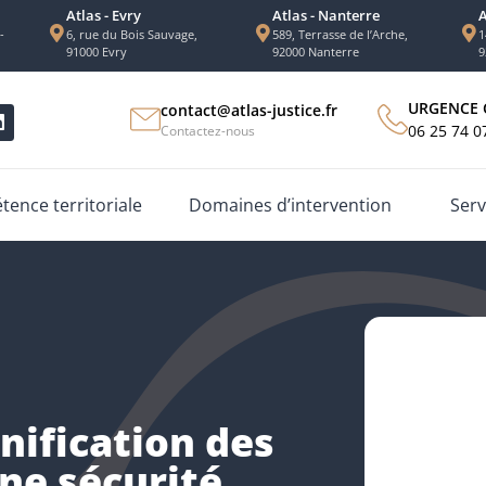
Atlas - Evry
Atlas - Nanterre
A
-
6, rue du Bois Sauvage,
589, Terrasse de l’Arche,
1
91000 Evry
92000 Nanterre
9
URGENCE 
contact@atlas-justice.fr
06 25 74 0
Contactez-nous
ence territoriale
Domaines d’intervention
Serv
nification des
une sécurité