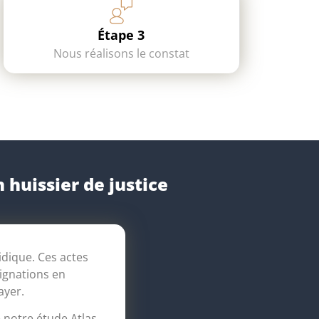
Étape 3
Nous réalisons le constat
n huissier de justice
idique. Ces actes
signations en
ayer.
 notre étude Atlas