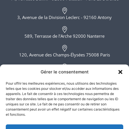
3, Avenue de la Division Leclerc - 92160 Antony
589, Terrasse de l’Arche 92000 Nanterre
120, Avenue des Champs-Élysées 75008 Paris
Gérer le consentement
6, rue du Bois Sauvage 91000 Evry
Pour offrir les meilleures expériences, nous utilisons des technologies
telles que les cookies pour stocker et/ou accéder aux informations des
Lundi - Vendredi, 8h - 20h
appareils. Le fait de consentir à ces technologies nous permettra de
traiter des données telles que le comportement de navigation ou les ID
uniques sur ce site. Le fait de ne pas consentir ou de retirer son
consentement peut avoir un effet négatif sur certaines caractéristiques
et fonctions.