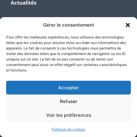
Actualités
Contactez nos Etudes
Gérer le consentement
Pour offrir les meilleures expériences, nous utilisons des technologies
telles que les cookies pour stocker et/ou accéder aux informations des
+33 (0)1 45 06 01 56
appareils. Le fait de consentir à ces technologies nous permettra de
traiter des données telles que le comportement de navigation ou les ID
uniques sur ce site. Le fait de ne pas consentir ou de retirer son
contact@atlas-justice.fr
consentement peut avoir un effet négatif sur certaines caractéristiques
et fonctions.
14, Terrasse Bellini - 92800 Puteaux - Paris La Défense
Accepter
Refuser
3, Avenue de la Division Leclerc - 92160 Antony
Voir les préférences
589, Terrasse de l’Arche 92000 Nanterre
Politique de cookies