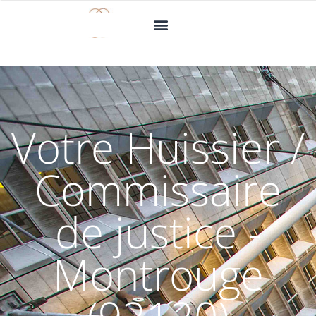
Votre Huissier /
Commissaire
de justice -
Montrouge