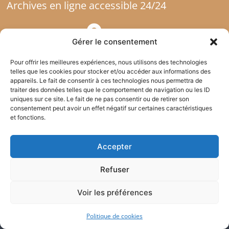
Archives en ligne accessible 24/24
Gérer le consentement
Constat facile et rapide
Pour offrir les meilleures expériences, nous utilisons des technologies
telles que les cookies pour stocker et/ou accéder aux informations des
appareils. Le fait de consentir à ces technologies nous permettra de
traiter des données telles que le comportement de navigation ou les ID
Transfert de documents
uniques sur ce site. Le fait de ne pas consentir ou de retirer son
consentement peut avoir un effet négatif sur certaines caractéristiques
et fonctions.
Accepter
Atlas Justice – Commissaires de Justice
Refuser
Voir les préférences
Notre Etude d’Huissiers / Commissaires
de Justice est compétente pour toute
Politique de cookies
l’Ile-de-France : Paris (75), Seine-et-