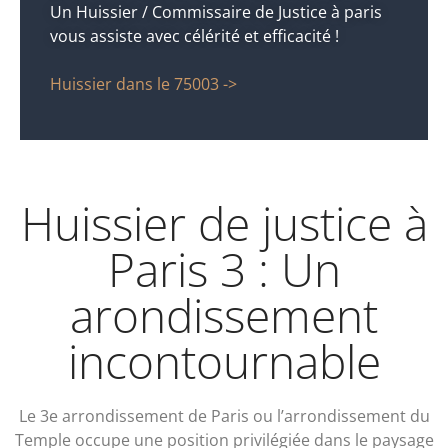
Un Huissier / Commissaire de Justice à paris
vous assiste avec célérité et efficacité !
Huissier dans le 75003 ->
Huissier de justice à
Paris 3 : Un
arondissement
incontournable
Le 3
e
arrondissement de Paris ou l’arrondissement du
Temple occupe une position privilégiée dans le paysage