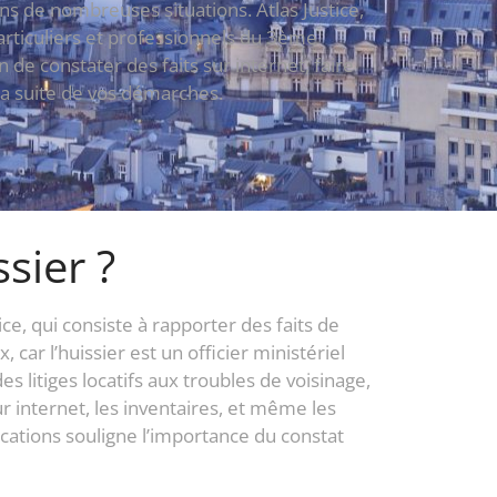
ans de nombreuses situations. Atlas Justice,
articuliers et professionnels du 3ème
de constater des faits sur internet, faire
la suite de vos démarches.
sier ?
ce, qui consiste à rapporter des faits de
ar l’huissier est un officier ministériel
es litiges locatifs aux troubles de voisinage,
ur internet, les inventaires, et même les
ications souligne l’importance du constat