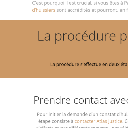
C’est pourquoi il est crucial, si vous êtes à
d’huissiers
sont accrédités et pourront, en f
La procédure p
La procédure s’effectue en deux étape
Prendre contact avec
Pour initier la demande d’un constat d’huis
étape consiste à
contacter Atlas Justice
. 
s’effectuer par différents moyens : par tél