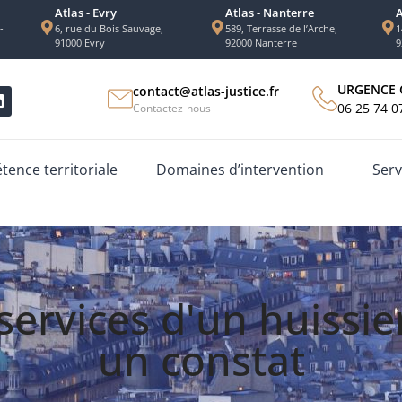
Atlas - Evry
Atlas - Nanterre
A
-
6, rue du Bois Sauvage,
589, Terrasse de l’Arche,
1
91000 Evry
92000 Nanterre
9
URGENCE 
contact@atlas-justice.fr
06 25 74 0
Contactez-nous
ence territoriale
Domaines d’intervention
Serv
ervices d'un huissier
un constat