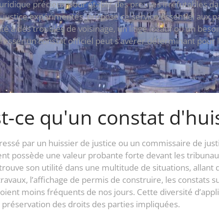
l juridique précieux pour établir des preuves irréfutables d
 justice expérimentés, propose ce service essentiel aux p
à des troubles de voisinage, un litige locatif ou un besoin 
dresser un constat officiel peut s’avérer déterminant pour 
t-ce qu'un constat d'huis
dressé par un huissier de justice ou un commissaire de justi
t possède une valeur probante forte devant les tribunaux, c
trouve son utilité dans une multitude de situations, allant d
ravaux, l’affichage de permis de construire, les constats s
soient moins fréquents de nos jours. Cette diversité d’appl
la préservation des droits des parties impliquées.