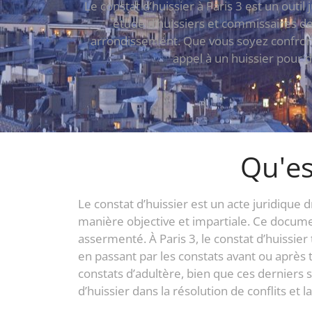
Le constat d’huissier à Paris 3 est un outi
étude d’huissiers et commissaires de
arrondissement. Que vous soyez confronté 
appel à un huissier pour 
Qu'es
Le constat d’huissier est un acte juridique 
manière objective et impartiale. Ce documen
assermenté. À Paris 3, le constat d’huissier 
en passant par les constats avant ou après t
constats d’adultère, bien que ces derniers 
d’huissier dans la résolution de conflits et 