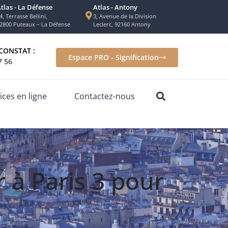
tlas - La Défense
Atlas - Antony
4, Terrasse Bellini,
3, Avenue de la Division
2800 Puteaux – La Défense
Leclerc, 92160 Antony
CONSTAT :
Espace PRO - Signification
7 56
ices en ligne
Contactez-nous
 à Paris 3 pour