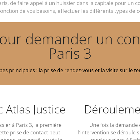
 Paris, de faire appel à un huissier dans la capitale pour un
onction de vos besoins, effectuer les différents types de 
our demander un const
Paris 3
s principales : la prise de rendez-vous et la visite sur le 
 Atlas Justice
Déroulemen
sier à Paris 3, la première
Une fois la demande en
Cette prise de contact peut
l’intervention se déroule s
éphone, par email, ou via le
rend sur place à l’ad