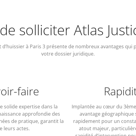
e solliciter Atlas Justi
at d’huissier à Paris 3 présente de nombreux avantages qui p
votre dossier juridique.
oir-faire
Rapidi
e solide expertise dans la
Implantée au cœur du 3ème a
nnaissance approfondie des
avantage géographique sig
nées de pratique, garantit la
rapidement pour un constat 
de leurs actes.
atout majeur, particuliè
rapidité d’intervention peu