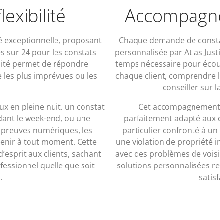
lexibilité
Accompagne
ité exceptionnelle, proposant
Chaque demande de constat 
es sur 24 pour les constats
personnalisée par Atlas Just
bilité permet de répondre
temps nécessaire pour écout
 les plus imprévues ou les
chaque client, comprendre les
.
conseiller sur 
x en pleine nuit, un constat
Cet accompagnement s
dant le week-end, ou une
parfaitement adapté aux e
 preuves numériques, les
particulier confronté à un l
rvenir à tout moment. Cette
une violation de propriété i
d’esprit aux clients, sachant
avec des problèmes de voisin
fessionnel quelle que soit
solutions personnalisées renf
.
satisf