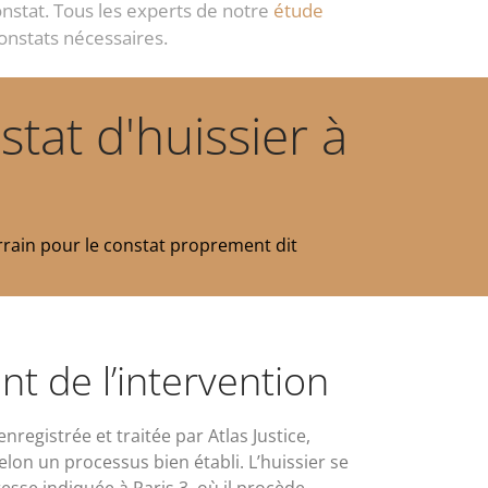
 constat. Tous les experts de notre
étude
constats nécessaires.
at d'huissier à
terrain pour le constat proprement dit
t de l’intervention
registrée et traitée par Atlas Justice,
elon un processus bien établi. L’huissier se
resse indiquée à Paris 3, où il procède