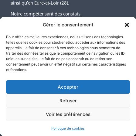
ainsi qu’en Eure-et-Loir (28).
Notre compétensant des constats.
N’hésitez pas à nous contacter !
Gérer le consentement
Pour offrir les meilleures expériences, nous utilisons des technologies
telles que les cookies pour stocker et/ou accéder aux informations des
appareils. Le fait de consentir à ces technologies nous permettra de
traiter des données telles que le comportement de navigation ou les ID
uniques sur ce site. Le fait de ne pas consentir ou de retirer son
consentement peut avoir un effet négatif sur certaines caractéristiques
et fonctions.
A propos des avis
Les avis présentés ont été rédigés par de vrais clients Atlas justice. Ils
Accepter
ont été collectés par le tiers de confiance Custplace, certifié NF
Service « Avis en ligne » garantissant la transparence dans le
processus de collecte, de modération et de restitution des avis.
Refuser
Voir les préférences
Nos compétences d’Huissiers
Politique de cookies
Pôle numérique