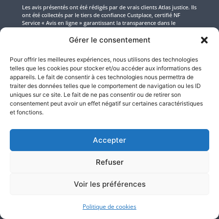
Les avis présentés ont été rédigés par de vrais clients Atlas justice. Ils
ont été collectés par le tiers de confiance Custplace, certifié NF
Service « Avis en ligne » garantissant la transparence dans le
processus de collecte, de modération et de restitution des avis.
Gérer le consentement
Nos compétences d’Huissiers
Pour offrir les meilleures expériences, nous utilisons des technologies
telles que les cookies pour stocker et/ou accéder aux informations des
appareils. Le fait de consentir à ces technologies nous permettra de
Pôle numérique
traiter des données telles que le comportement de navigation ou les ID
uniques sur ce site. Le fait de ne pas consentir ou de retirer son
Pôle constats
consentement peut avoir un effet négatif sur certaines caractéristiques
Pôle constat sur internet
et fonctions.
Pôle constats et saisies
informatique
Accepter
Pôle jeux-concours
Pôle locatif
Refuser
Pôle propriété intellectuelle et
industrielle
Voir les préférences
Pôle recouvrement amiable et
judiciaire
Politique de cookies
Pôle rédaction et signification