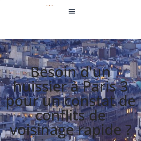
Besoin d'un
huissier à Paris 3
pour un constat de
conflits de
voisinage rapide ?