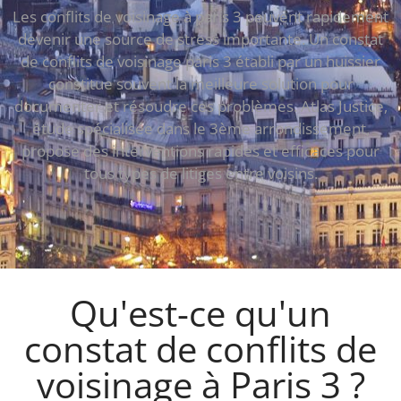
Les conflits de voisinage à paris 3 peuvent rapidement
devenir une source de stress importante. Un constat
de conflits de voisinage paris 3 établi par un huissier
constitue souvent la meilleure solution pour
documenter et résoudre ces problèmes. Atlas Justice,
étude spécialisée dans le 3ème arrondissement,
propose des interventions rapides et efficaces pour
tous types de litiges entre voisins.
Qu'est-ce qu'un
constat de conflits de
voisinage à Paris 3 ?