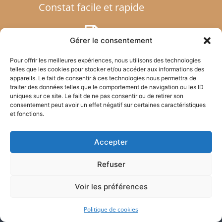
Constat facile et rapide
Gérer le consentement
Transfert de documents
Pour offrir les meilleures expériences, nous utilisons des technologies
telles que les cookies pour stocker et/ou accéder aux informations des
appareils. Le fait de consentir à ces technologies nous permettra de
traiter des données telles que le comportement de navigation ou les ID
uniques sur ce site. Le fait de ne pas consentir ou de retirer son
consentement peut avoir un effet négatif sur certaines caractéristiques
et fonctions.
Atlas Justice – Commissaires de Justice
Accepter
Notre Etude d’Huissiers / Commissaires
de Justice est compétente pour toute
Refuser
l’Ile-de-France : Paris (75), Seine-et-
Marne (77), Yvelines (78), Essonne (91),
Voir les préférences
Hauts-de-Seine (92), Seine-Saint-Denis
(93), Val-de-Marne (94), Val-d’Oise (95)
Politique de cookies
ainsi qu’en Eure-et-Loir (28).