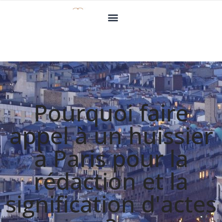
Pourquoi faire
appel à un huissier
à Paris pour la
rédaction et la
signification d'actes