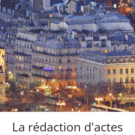
?
La signification des actes par huissier à Paris 3 est une
étape cruciale dans de nombreuses procédures
juridiques. Atlas Justice, étude d’huissiers et
commissaires de justice reconnue, propose des
services de rédaction et signification d’actes dans le 3e
arrondissement de Paris. Que vous soyez un particulier
ou une entreprise, faire appel à un commissaire de
justice pour ces démarches garantit la sécurité
juridique et le respect des obligations légales.
La rédaction d'actes