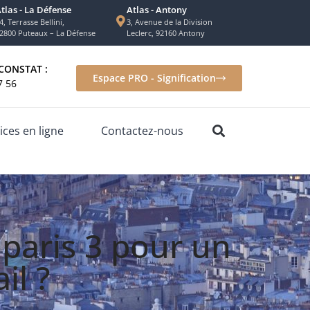
tlas - La Défense
Atlas - Antony
4, Terrasse Bellini,
3, Avenue de la Division
2800 Puteaux – La Défense
Leclerc, 92160 Antony
CONSTAT :
Espace PRO - Signification
7 56
ices en ligne
Contactez-nous
 paris 3 pour un
il ?