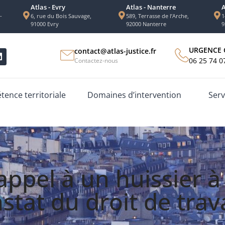
Atlas - Evry
Atlas - Nanterre
A
-
6, rue du Bois Sauvage,
589, Terrasse de l’Arche,
1
91000 Evry
92000 Nanterre
9
URGENCE 
contact@atlas-justice.fr
06 25 74 0
Contactez-nous
ence territoriale
Domaines d’intervention
Serv
appel à un huissier à
stat du droit de trava