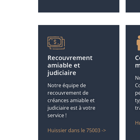
Recouvrement
C
amiable et
m
judiciaire
No
Notre équipe de
Co
recouvrement de
pe
créances amiable et
ty
judiciaire est à votre
tr
service !
Hu
Huissier dans le 75003 ->