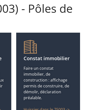
003) - Pôles de
e
Constat immobilier
Faire un constat
immobilier, de
ux
construction : affichage
ir
permis de construire, de
démolir, déclaration
préalable.
>
Huissier dans le 75003 ->