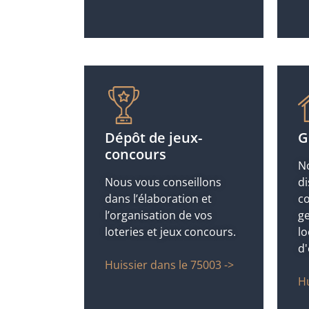
Dépôt de jeux-
G
concours
N
Nous vous conseillons
di
dans l’élaboration et
co
l’organisation de vos
ge
loteries et jeux concours.
lo
d'
Huissier dans le 75003 ->
Hu