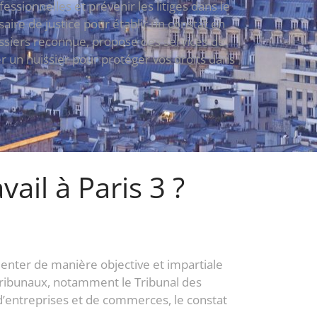
fessionnelles et prévenir les litiges dans le
ire de justice pour établir un constat en
uissiers reconnue, propose des services de
er un huissier pour protéger vos droits dans
ail à Paris 3 ?
cumenter de manière objective et impartiale
s tribunaux, notamment le Tribunal des
d’entreprises et de commerces, le constat