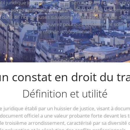
util juridique indispensable pour sécuriser les relations pro
ous soyez employeur ou salarié, faire appel à un commissa
t dans de nombreuses situations. Atlas Justice, étude d’h
u travail à Paris 3. Découvrez pourquoi et comment sollicit
le monde professionnel.
n constat en droit du trav
Définition et utilité
cte juridique établi par un huissier de justice, visant à do
 Ce document officiel a une valeur probante forte devant le
le troisième arrondissement, caractérisé par sa diversité 