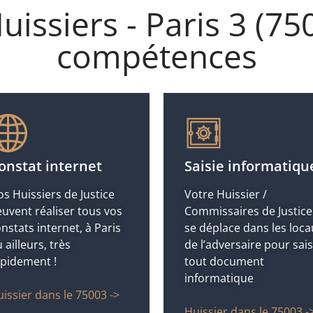
Huissiers - Paris 3 (75
compétences
onstat internet
Saisie informatiqu
s Huissiers de Justice
Votre Huissier /
uvent réaliser tous vos
Commissaires de Justice
nstats internet, à Paris
se déplace dans les loca
 ailleurs, très
de l’adversaire pour sais
apidement !
tout document
informatique
issier dans le 75003 ->
Huissier dans le 75003 -