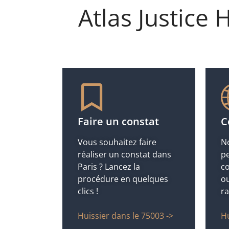
Atlas Justice 
Faire un constat
C
Vous souhaitez faire
No
réaliser un constat dans
pe
Paris ? Lancez la
co
procédure en quelques
ou
clics !
r
Huissier dans le 75003 ->
Hu