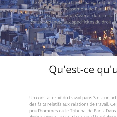
Le constat droit du travail paris 3 est un o
troisième arrondissement de Paris. Que v
droit du travail peut s’avérer déterminan
constat adaptés aux spécificités du droit d
Qu'est-ce qu'u
Un constat droit du travail paris 3 est un a
des faits relatifs aux relations de travail.
prud’hommes ou le Tribunal de Paris. Dans 