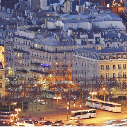
?
Dans le 17ème arrondissement de Paris, la rédaction
et la signification des actes d’huissier Paris 17
constituent des démarches juridiques essentielles
pour garantir la validité de vos procédures légales. Que
ce soit pour une assignation, un commandement de
payer ou la notification d’un jugement, ces actes
officiels bénéficient d’une force probante
exceptionnelle devant les tribunaux. Atlas Justice vous
accompagne dans le choix du professionnel le mieux
adapté à vos besoins spécifiques, en vous mettant en
relation avec des huissiers expérimentés du 75017
pour sécuriser toutes vos démarches juridiques.