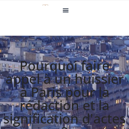
Pourquoi faire
appel à un huissier
à Paris pour la
rédaction et la
signification d'actes