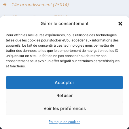
14e arrondissement (75014)
15e arrondissement (75015)
Gérer le consentement
16e arrondissement (75016)
Pour offrir les meilleures expériences, nous utilisons des technologies
telles que les cookies pour stocker et/ou accéder aux informations des
17e arrondissement (75017)
appareils. Le fait de consentir à ces technologies nous permettra de
traiter des données telles que le comportement de navigation ou les ID
18e arrondissement (75018)
uniques sur ce site. Le fait de ne pas consentir ou de retirer son
consentement peut avoir un effet négatif sur certaines caractéristiques
et fonctions.
19e arrondissement (75019)
20e arrondissement (75020)
Accepter
Refuser
Voir les préférences
Politique de cookies