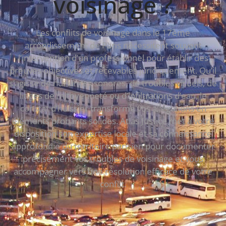
voisinage ?
Les conflits de voisinage dans le 17ème
arrondissement de Paris nécessitent souvent
l’intervention d’un professionnel pour établir des
preuves objectives et recevables juridiquement. Qu’il
s’agisse de nuisances sonores, de troubles visuels, de
litiges de mitoyenneté ou d’infiltrations d’eau, le
constat d’huissier transforme vos allégations en
éléments probants solides. Atlas Justice met à votre
disposition son expertise locale et sa connaissance
approfondie du territoire parisien pour documenter
précisément vos troubles de voisinage et vous
accompagner vers une résolution efficace de votre
conflit.