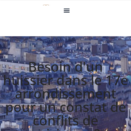
Besoin d'un
huissier dans le 17e
arrondissement
pour un constat de
conflits de