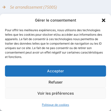
5e arrondissement (75005)
6e arrondissement (75006)
Gérer le consentement
7e arrondissement (75007)
Pour offrir les meilleures expériences, nous utilisons des technologies
telles que les cookies pour stocker et/ou accéder aux informations des
appareils. Le fait de consentir à ces technologies nous permettra de
8e arrondissement (75008)
traiter des données telles que le comportement de navigation ou les ID
uniques sur ce site. Le fait de ne pas consentir ou de retirer son
9e arrondissement (75009)
consentement peut avoir un effet négatif sur certaines caractéristiques
et fonctions.
10e arrondissement (75010)
Accepter
11e arrondissement (75011)
Refuser
12e arrondissement (75012)
Voir les préférences
13e arrondissement (75013)
Politique de cookies
14e arrondissement (75014)