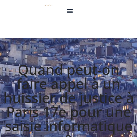
Quand peut-on
faire appel à un
huissier de justice à
Paris 17e pour une
saisie informatique