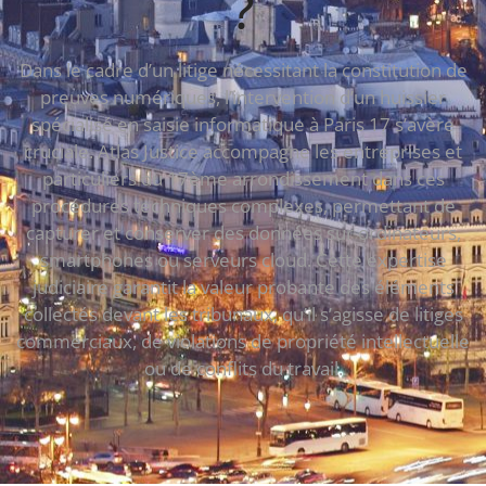
?
Dans le cadre d’un litige nécessitant la constitution de
preuves numériques, l’intervention d’un huissier
spécialisé en saisie informatique à Paris 17 s’avère
cruciale. Atlas Justice accompagne les entreprises et
particuliers du 17ème arrondissement dans ces
procédures techniques complexes, permettant de
capturer et conserver des données sur ordinateurs,
smartphones ou serveurs cloud. Cette expertise
judiciaire garantit la valeur probante des éléments
collectés devant les tribunaux, qu’il s’agisse de litiges
commerciaux, de violations de propriété intellectuelle
ou de conflits du travail.