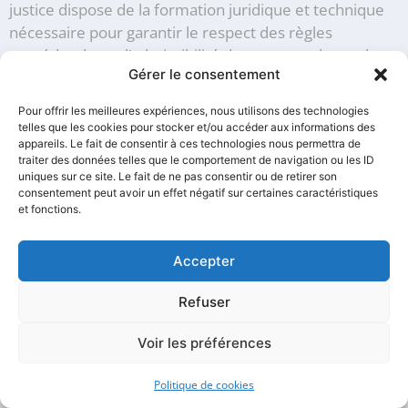
justice dispose de la formation juridique et technique
nécessaire pour garantir le respect des règles
procédurales et l’admissibilité des preuves devant les
Gérer le consentement
tribunaux. Cette expertise professionnelle constitue
un gage de sécurité juridique pour les parties qui
Pour offrir les meilleures expériences, nous utilisons des technologies
engagent cette procédure avec un huissier spécialisé
telles que les cookies pour stocker et/ou accéder aux informations des
dans la saisie informatique à Paris 17.
appareils. Le fait de consentir à ces technologies nous permettra de
traiter des données telles que le comportement de navigation ou les ID
uniques sur ce site. Le fait de ne pas consentir ou de retirer son
L’impartialité de l’huissier de justice représente un
consentement peut avoir un effet négatif sur certaines caractéristiques
autre avantage décisif. En tant qu’officier public et
et fonctions.
ministériel, le commissaire de justice agit sous le
contrôle des juridictions et garantit l’objectivité de la
Accepter
procédure. Cette neutralité est particulièrement
importante dans les dossiers sensibles où les enjeux
Refuser
financiers ou stratégiques sont élevés dans le cadre
d’un litige commercial ou civil.
Voir les préférences
La force exécutoire des actes dressés par un huissier
Politique de cookies
confère une autorité particulière aux constats réalisés.