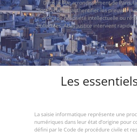
Dans le 19e arrondissement de Paris, l
préserver et authentifier les preuves nu
droits de propriété intellectuelle ou ré
collectées. Atlas Justice intervient rapid
Les essentiel
La saisie informatique représente une pro
numériques dans leur état d’origine pour con
défini par le Code de procédure civile et re