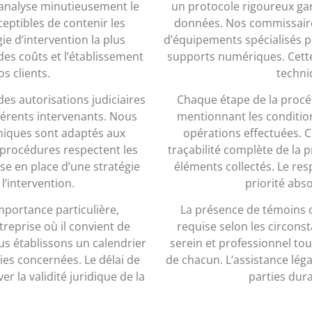
analyse minutieusement le
un protocole rigoureux gara
ceptibles de contenir les
données. Nos commissaires
ie d’intervention la plus
d’équipements spécialisés pe
des coûts et l’établissement
supports numériques. Cette
s clients.
techni
des autorisations judiciaires
Chaque étape de la procédu
fférents intervenants. Nous
mentionnant les conditions
hniques sont adaptés aux
opérations effectuées. 
s procédures respectent les
traçabilité complète de la 
se en place d’une stratégie
éléments collectés. Le res
 l’intervention.
priorité abso
mportance particulière,
La présence de témoins o
reprise où il convient de
requise selon les circons
ous établissons un calendrier
serein et professionnel to
ies concernées. Le délai de
de chacun. L’assistance lég
r la validité juridique de la
parties dura