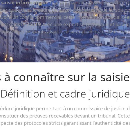
a
saisie informatique
réalisée par un huissier de justice 
mériques dans le cadre de litiges judiciaires. Que ce soit
soudre un conflit commercial, cette intervention spécialisé
ement dans le
75019
avec une expertise technique et juridi
éléments probants avant leur altération ou destruction.
s à connaître sur la saisi
Définition et cadre juridique
cédure juridique permettant à un commissaire de justice 
stituer des preuves recevables devant un tribunal. Cette i
specte des protocoles stricts garantissant l’authenticité de