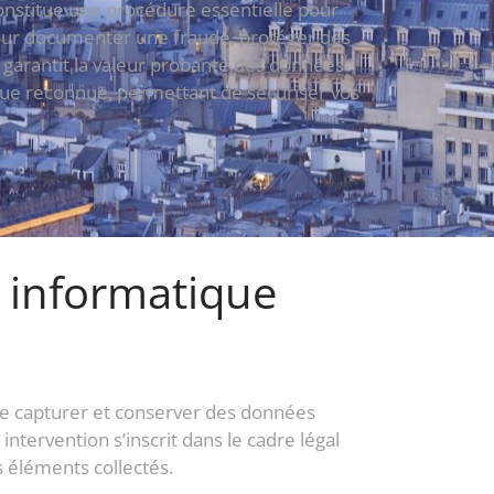
constitue une procédure essentielle pour
 pour documenter une fraude, protéger des
e garantit la valeur probante des données
que reconnue, permettant de sécuriser vos
e informatique
de capturer et conserver des données
ntervention s’inscrit dans le cadre légal
s éléments collectés.