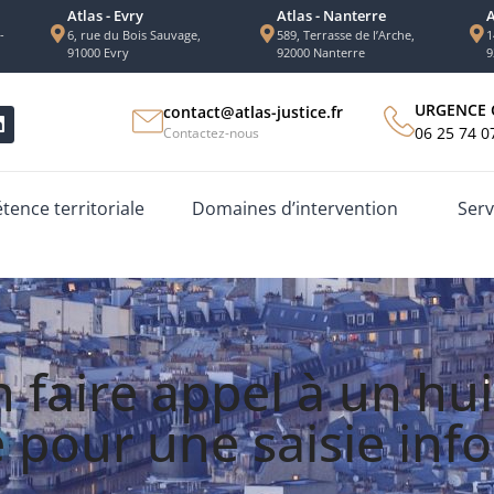
Atlas - Evry
Atlas - Nanterre
A
-
6, rue du Bois Sauvage,
589, Terrasse de l’Arche,
1
91000 Evry
92000 Nanterre
9
URGENCE 
contact@atlas-justice.fr
06 25 74 0
Contactez-nous
ence territoriale
Domaines d’intervention
Serv
faire appel à un huis
e pour une saisie inf