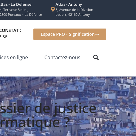
tlas - La Défense
Atlas - Antony
4, Terrasse Bellini,
3, Avenue de la Division
2800 Puteaux – La Défense
Leclerc, 92160 Antony
CONSTAT :
Espace PRO - Signification
7 56
ices en ligne
Contactez-nous
sier de justice
ormatique ?