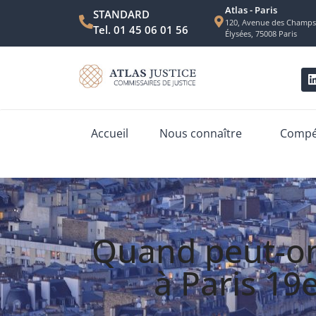
Atlas - Paris
STANDARD
120, Avenue des Champs
Tel. 01 45 06 01 56
Élysées, 75008 Paris
Accueil
Nous connaître
Compét
Quand peut-on 
à Paris 19