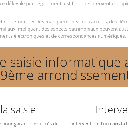
rence déloyale peut également justifier une intervention ra
rmet de démontrer des manquements contractuels, des déto
familiaux impliquant des aspects patrimoniaux peuvent aussi
ocuments électroniques et de correspondances numériques.
 saisie informatique a
19ème arrondissement
la saisie
Interve
 pour garantir le succès de
L’intervention d’un
constat