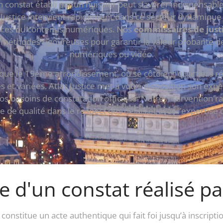
onstat établi par un huissier peut s’avérer indispensable
Justice intervient rapidement dans ce secteur dynamique 
ances ou contenus numériques. Nos
commissaires de just
des méthodes rigoureuses pour garantir la valeur probante de
numériques ou vidéo.
 le 19ème arrondissement, où se côtoient quartiers réside
s et variées. Atlas Justice met à votre disposition son exp
os besoins de constatation officielle. Notre intervention r
e de qualité dans le respect des délais et avec l’expertise 
le d'un constat réalisé pa
constitue un acte authentique qui fait foi jusqu’à inscrip