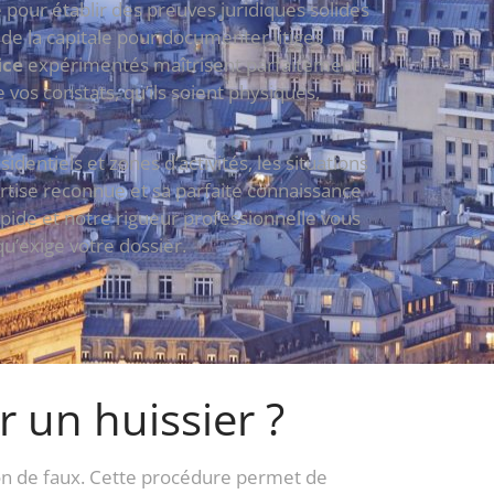
 pour établir des preuves juridiques solides
de la capitale pour documenter litiges
ice
expérimentés maîtrisent parfaitement
 vos constats, qu’ils soient physiques,
ntiels et zones d’activités, les situations
ertise reconnue et sa parfaite connaissance
apide et notre rigueur professionnelle vous
qu’exige votre dossier.
r un huissier ?
tion de faux. Cette procédure permet de