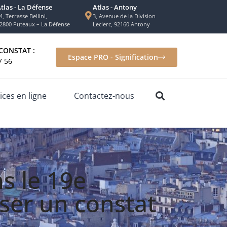
tlas - La Défense
Atlas - Antony
4, Terrasse Bellini,
3, Avenue de la Division
2800 Puteaux – La Défense
Leclerc, 92160 Antony
CONSTAT :
Espace PRO - Signification
7 56
ices en ligne
Contactez-nous
s le 19e
ser un constat