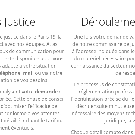
 Justice
Déroulemen
justice dans le Paris 19, la
Une fois votre demande val
t avec nos équipes. Atlas
de notre commissaire de jus
canaux de communication pour
à l’adresse indiquée dans 
t reste disponible pour vous
du matériel nécessaire pou
s adapté à votre situation
connaissance du secteur no
éléphone
,
mail
ou via notre
de respe
uation de vos besoins.
Le processus de constatati
 analysent votre
demande
et
réglementation professio
priée. Cette phase de conseil
l’identification précise du l
d’optimiser l’efficacité de
décrit ensuite minutieuse
tat conforme à vos attentes.
nécessaire des moyens tec
t
détaillé incluant le tarif du
juridique, la
ment
éventuels.
Chaque détail compte dans l