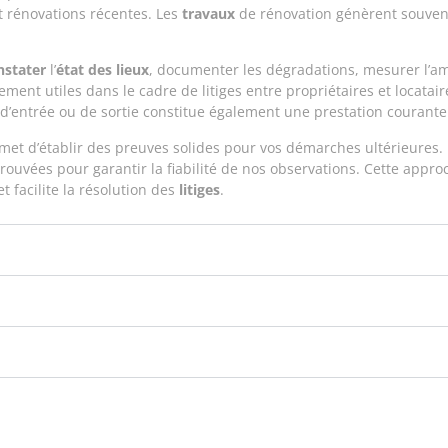
t rénovations récentes. Les
travaux
de rénovation génèrent souvent 
nstater
l’
état des lieux
, documenter les dégradations, mesurer l’a
rement utiles dans le cadre de litiges entre propriétaires et locata
x d’entrée ou de sortie constitue également une prestation courant
met d’établir des preuves solides pour vos démarches ultérieures.
ouvées pour garantir la fiabilité de nos observations. Cette appr
t facilite la résolution des
litiges
.