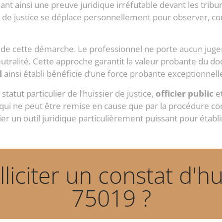
nt ainsi une preuve juridique irréfutable devant les tribun
re de justice se déplace personnellement pour observer, co
al de cette démarche. Le professionnel ne porte aucun juge
eutralité. Cette approche garantit la valeur probante du d
l
ainsi établi bénéficie d’une force probante exceptionnell
tatut particulier de l’huissier de justice,
officier public
et
qui ne peut être remise en cause que par la procédure com
ier un outil juridique particulièrement puissant pour établir
citer un constat d'hu
75019 ?