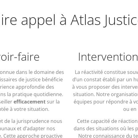
ire appel à Atlas Just
oir-faire
Intervention
reconnue dans le domaine des
La réactivité constitue sou
saires de justice bénéficie
d’un constat établi par un hu
érience approfondie des
à vous proposer des interven
ns la pratique quotidienne.
situation. Notre organisat
eiller
efficacement
sur la
équipes pour répondre à vo
tée à votre situation.
ou en 
t de la jurisprudence nous
Cette capacité de réactio
ibunaux et d’adapter nos
dans des situations où les 
 Cette approche proactive
Notre connaissance du ter