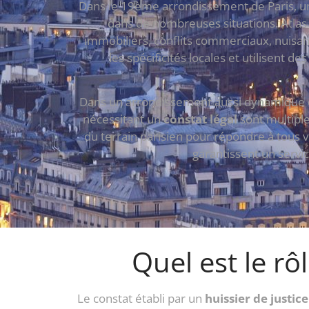
Dans le 19ème arrondissement de Paris, un c
dans de nombreuses situations. Atlas 
immobiliers, conflits commerciaux, nuis
les spécificités locales et utilisent 
Dans un arrondissement aussi dynamique que
nécessitant un
constat légal
sont multiple
du terrain parisien pour répondre à tous v
garantissent un servic
Quel est le rô
Le constat établi par un
huissier de justice