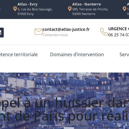
Atlas - Evry
Atlas - Nanterre
A
-
6, rue du Bois Sauvage,
589, Terrasse de l’Arche,
1
91000 Evry
92000 Nanterre
9
URGENCE 
contact@atlas-justice.fr
06 25 74 0
Contactez-nous
ence territoriale
Domaines d’intervention
Serv
ppel à un huissier dan
t de Paris pour réali