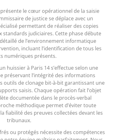
eprésente le cœur opérationnel de la saisie
mmissaire de justice se déplace avec un
cialisé permettant de réaliser des copies
 standards judiciaires. Cette phase débute
détaillé de l’environnement informatique
rvention, incluant l’identification de tous les
s numériques présents.
un huissier à Paris 14 s’effectue selon une
 préservant l’intégrité des informations
s outils de clonage bit-à-bit garantissant une
pports saisis. Chaque opération fait l’objet
plète documentée dans le procès-verbal
pproche méthodique permet d’éviter toute
la fiabilité des preuves collectées devant les
tribunaux.
ffrés ou protégés nécessite des compétences
ue notre équipe maîtrise parfaitement. Nous