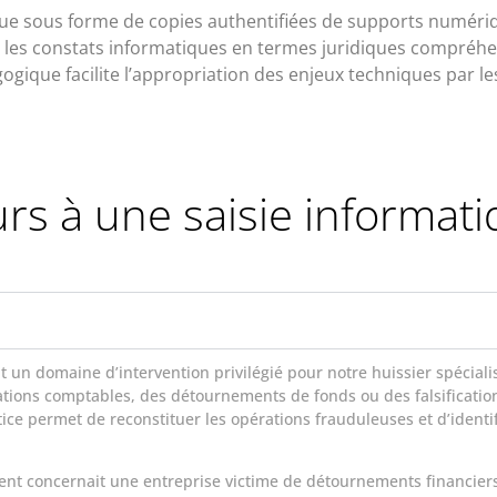
ectue sous forme de copies authentifiées de supports numér
t les constats informatiques en termes juridiques compréhen
que facilite l’appropriation des enjeux techniques par les m
s à une saisie informati
 un domaine d’intervention privilégié pour notre huissier spécialis
ions comptables, des détournements de fonds ou des falsification
tice permet de reconstituer les opérations frauduleuses et d’ident
nt concernait une entreprise victime de détournements financiers