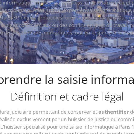
ie informatique réalisée par un huissier de justice devient
s tribunaux. Atlas Justice, expert en saisie informatiqu
gitales selon des protocoles forensiques rigoureux. Que ce
es litiges commerciaux ou des conflits en droit du travail, 
oire de vos éléments numériques tout en respectant la cha
rendre la saisie informa
Définition et cadre légal
dure judiciaire permettant de conserver et
authentifier
de
alisée exclusivement par un huissier de justice ou commissa
 L’huissier spécialisé pour une saisie informatique à Paris 