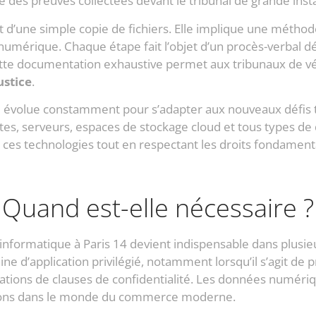
ité des preuves collectées devant le tribunal de grande inst
’une simple copie de fichiers. Elle implique une méthodo
numérique. Chaque étape fait l’objet d’un procès-verbal dé
 Cette documentation exhaustive permet aux tribunaux de vérif
ustice
.
ue évolue constamment pour s’adapter aux nouveaux défis
tes, serveurs, espaces de stockage cloud et tous types d
 ces technologies tout en respectant les droits fondamen
Quand est-elle nécessaire ?
e informatique à Paris 14 devient indispensable dans plusie
e d’application privilégié, notamment lorsqu’il s’agit d
ations de clauses de confidentialité. Les données numériq
tions dans le monde du commerce moderne.