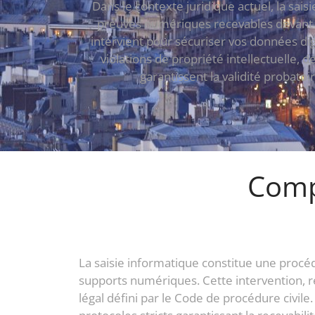
Dans le contexte juridique actuel, la sais
preuves numériques recevables devant le
intervient pour sécuriser vos données di
violations de propriété intellectuelle, d
garantissent la validité probat
Comp
La saisie informatique constitue une procé
supports numériques. Cette intervention, ré
légal défini par le Code de procédure civile.