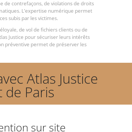
se de contrefaçons, de violations de droits
rmatiques. L’expertise numérique permet
ces subis par les victimes.
loyale, de vol de fichiers clients ou de
s Justice pour sécuriser leurs intérêts
ion préventive permet de préserver les
vec Atlas Justice
 de Paris
ention sur site