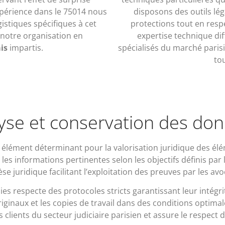
xpérience dans le 75014 nous
disposons des outils lé
istiques spécifiques à cet
protections tout en respe
 notre organisation en
expertise technique dif
is
impartis.
spécialisés du marché parisi
to
yse et conservation des do
n élément déterminant pour la valorisation juridique des élé
 les informations pertinentes selon les objectifs définis par
e juridique facilitant l’exploitation des preuves par les avo
es respecte des protocoles stricts garantissant leur intégr
iginaux et les copies de travail dans des conditions optimal
s clients du secteur judiciaire parisien et assure le respec