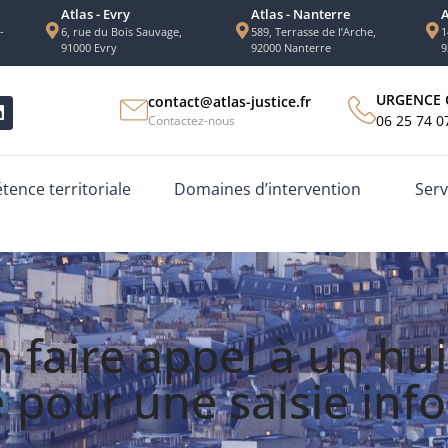
Atlas - Evry
Atlas - Nanterre
A
-
6, rue du Bois Sauvage,
589, Terrasse de l’Arche,
1
91000 Evry
92000 Nanterre
9
URGENCE 
contact@atlas-justice.fr
06 25 74 0
Contactez-nous
ence territoriale
Domaines d’intervention
Serv
faire appel à un huis
e pour une saisie inf