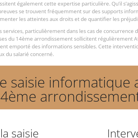
ssitent également cette expertise particulière. Qu’il s’agis
 preuves se trouvent fréquemment sur des supports info
umenter les atteintes aux droits et de quantifier les préjudi
es services, particulièrement dans les cas de concurrence dé
ses du 14ème arrondissement sollicitent régulièrement Atla
ement emporté des informations sensibles. Cette intervent
ux du salarié concerné.
 saisie informatique a
14ème arrondissement
la saisie
Interv