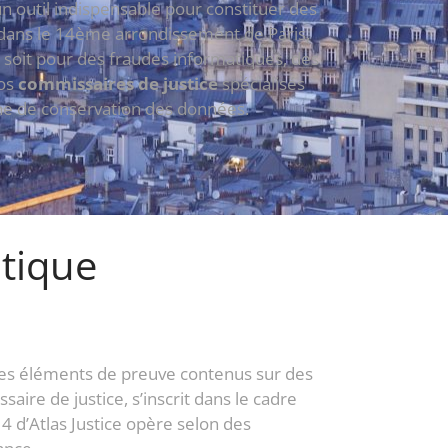
 un outil indispensable pour constituer des
e dans le 14ème arrondissement de Paris,
 soit pour des fraudes informatiques, des
nos
commissaires de justice
spécialisés
îne de conservation des données.
tique
s éléments de preuve contenus sur des
ire de justice, s’inscrit dans le cadre
14 d’Atlas Justice opère selon des