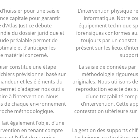
d’huissier pour une saisie
L’intervention physique r
nce capitale pour garantir
informatique. Notre co
e d’Atlas Justice débute
équipement technique spé
die du dossier juridique et
forensiques conformes aux
étude préalable permet de
toujours par un constat 
timale et d’anticiper les
présent sur les lieux d’inte
 de matériel concerné.
support
aisir constitue une étape
La saisie de données par 
ichiers prévisionnel basé sur
méthodologie rigoureuse
andeur et les éléments du
originales. Nous utilisons de
 permet d’adapter nos outils
reproduction exacte des su
ire à l’intervention. Nous
d’une traçabilité com
tés de chaque environnement
d’intervention. Cette a
proche méthodologique.
contestation ultérieure sur 
fait également l’objet d’une
ntervention en tenant compte
La gestion des supports chi
vant l’effet de surprise
techniques particulières q