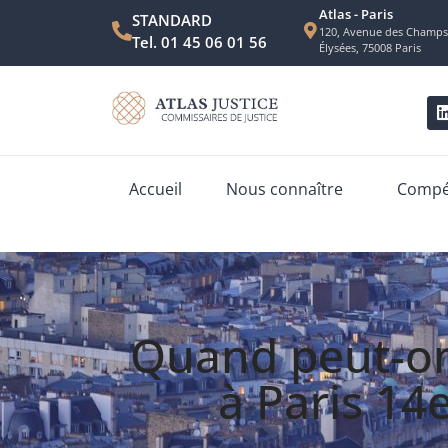
Atlas - Paris
STANDARD
120, Avenue des Champs
Tel. 01 45 06 01 56
Élysées, 75008 Paris
Accueil
Nous connaître
Compét
Quand peut-on 
à Paris 14