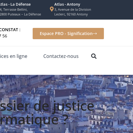
tlas - La Défense
Atlas - Antony
4, Terrasse Bellini,
3, Avenue de la Division
2800 Puteaux – La Défense
Leclerc, 92160 Antony
CONSTAT :
Espace PRO - Signification
7 56
ices en ligne
Contactez-nous
sier de justice
ormatique ?