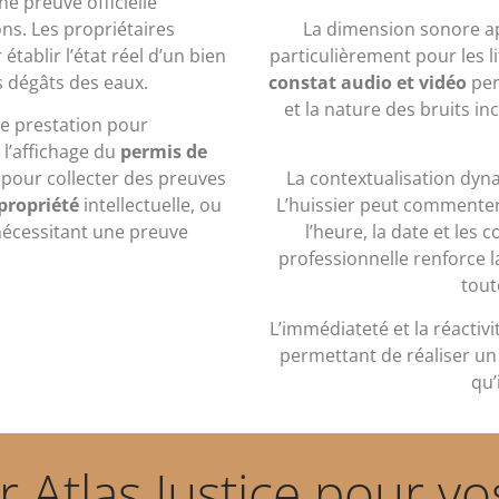
e preuve officielle
ns. Les propriétaires
La dimension sonore ap
tablir l’état réel d’un bien
particulièrement pour les l
dégâts des eaux.
constat audio et vidéo
per
et la nature des bruits in
te prestation pour
 l’affichage du
permis de
ce pour collecter des preuves
La contextualisation dyn
 propriété
intellectuelle, ou
L’huissier peut commenter
nécessitant une preuve
l’heure, la date et les 
professionnelle renforce l
tout
L’immédiateté et la réactiv
permettant de réaliser u
qu’
r Atlas Justice pour vo