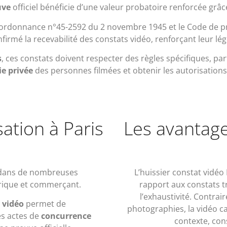
uve
officiel bénéficie d’une valeur probatoire renforcée grâce
e l’ordonnance n°45-2592 du 2 novembre 1945 et le Code de p
irmé la recevabilité des constats vidéo, renforçant leur légi
s
, ces constats doivent respecter des règles spécifiques, pa
ie privée
des personnes filmées et obtenir les autorisations 
sation à Paris
Les avantage
le dans de nombreuses
L’huissier constat vidéo
orique et commerçant.
rapport aux constats t
l’exhaustivité. Contra
 vidéo
permet de
photographies, la vidéo ca
es actes de
concurrence
contexte, con