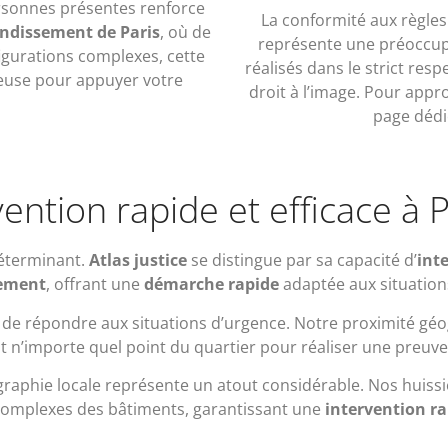
personnes présentes renforce
La conformité aux règle
ndissement de Paris
, où de
représente une préoccup
gurations complexes, cette
réalisés dans le strict res
ieuse pour appuyer votre
droit à l’image. Pour appr
page dédi
vention rapide et efficace à P
déterminant.
Atlas justice
se distingue par sa capacité d’
int
ement
, offrant une
démarche rapide
adaptée aux situation
de répondre aux situations d’urgence. Notre proximité géog
n’importe quel point du quartier pour réaliser une preuve 
aphie locale représente un atout considérable. Nos huissie
 complexes des bâtiments, garantissant une
intervention r