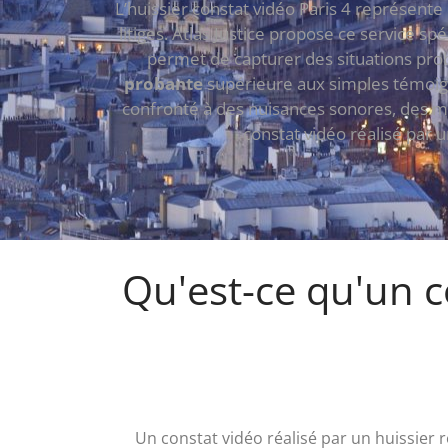
L’huissier constat vidéo Paris 4 représente
litiges. Atlas Justice propose ce service s
permet de capturer des situations pro
probante
supérieure aux simples témoig
confronté à des nuisances sonores, des m
constat vidéo réalisé par 
Qu'est-ce qu'un co
Un constat vidéo réalisé par un huissier 