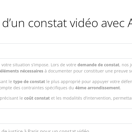
d’un constat vidéo avec A
 votre situation s’impose. Lors de votre
demande de constat
, nos 
éléments nécessaires
à documenter pour constituer une preuve so
sant le
type de constat
le plus approprié pour appuyer votre défens
compte des contraintes spécifiques du
4ème arrondissement
.
précisant le
coût constat
et les modalités d’intervention, permetta
de justice à Paris pour un constat vidéo