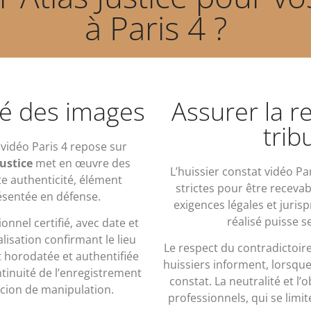
à Paris 4 ?
ité des images
Assurer la r
trib
 vidéo Paris 4 repose sur
justice
met en œuvre des
L’huissier constat vidéo Pa
te authenticité, élément
strictes pour être recevab
sentée en défense.
exigences légales et juris
réalisé puisse s
onnel certifié, avec date et
lisation confirmant le lieu
Le respect du contradictoir
t horodatée et authentifiée
huissiers informent, lorsque 
tinuité de l’enregistrement
constat. La neutralité et l’
icion de manipulation.
professionnels, qui se limit