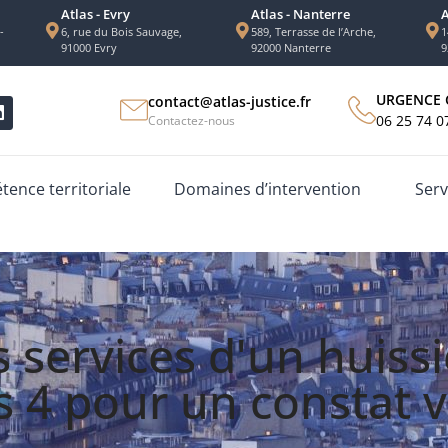
Atlas - Evry
Atlas - Nanterre
A
-
6, rue du Bois Sauvage,
589, Terrasse de l’Arche,
1
91000 Evry
92000 Nanterre
9
URGENCE 
contact@atlas-justice.fr
06 25 74 0
Contactez-nous
ence territoriale
Domaines d’intervention
Serv
 services d'un huissi
s 4 pour un constat 