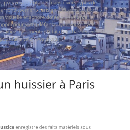
es preuves irréfutables dans divers types de
me arrondissement parisien. Cette prestation
on visuelle et sonore dotée d’une
force
e appui pour votre défense. Que vous soyez
itiez documenter l’état d’un chantier, le
ur faire valoir vos droits.
un huissier à Paris
ustice
enregistre des faits matériels sous