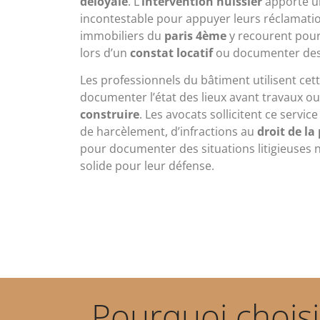
déloyale
. L’
intervention huissier
apporte un
incontestable pour appuyer leurs réclamatio
immobiliers du
paris 4ème
y recourent pour é
lors d’un
constat locatif
ou documenter des 
Les professionnels du bâtiment utilisent cet
documenter l’état des lieux avant travaux ou
construire
. Les avocats sollicitent ce servi
de harcèlement, d’infractions au
droit de la
pour documenter des situations litigieuses 
solide pour leur défense.
Pourquoi choisi