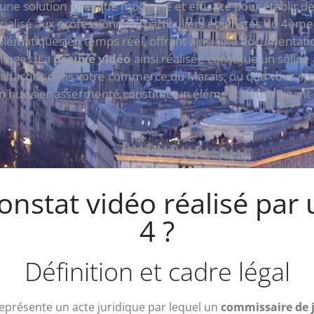
 une solution juridique moderne et efficace pour établir d
pécialisé aux professionnels, particuliers et juristes du 4è
blématiques en temps réel, offrant ainsi une documentati
nages. La
preuve vidéo
ainsi réalisée constitue un solid
alfaçons dans votre commerce du Marais, ou que vous souha
un huissier assermenté constitue un élément déterminant po
nstat vidéo réalisé par 
4 ?
Définition et cadre légal
représente un acte juridique par lequel un
commissaire de j