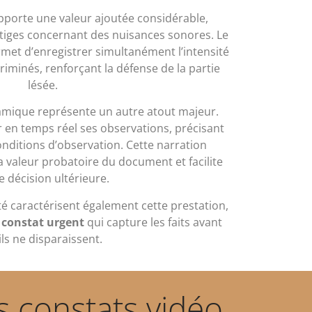
porte une valeur ajoutée considérable,
itiges concernant des nuisances sonores. Le
met d’enregistrer simultanément l’intensité
criminés, renforçant la défense de la partie
lésée.
amique représente un autre atout majeur.
 en temps réel ses observations, précisant
conditions d’observation. Cette narration
a valeur probatoire du document et facilite
e décision ultérieure.
ité caractérisent également cette prestation,
n
constat urgent
qui capture les faits avant
ils ne disparaissent.
s constats vidéo