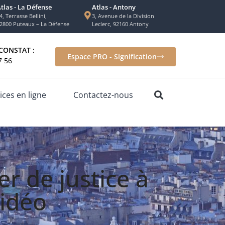
tlas - La Défense
Atlas - Antony
4, Terrasse Bellini,
3, Avenue de la Division
2800 Puteaux – La Défense
Leclerc, 92160 Antony
CONSTAT :
Espace PRO - Signification
7 56
ices en ligne
Contactez-nous
er de justice à
vidéo