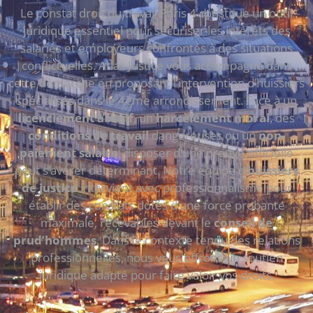
Le constat droit du travail Paris 4 constitue un outil
juridique essentiel pour sécuriser les intérêts des
salariés et employeurs confrontés à des situations
conflictuelles. Atlas Justice vous accompagne dans
cette démarche en proposant l’intervention d’huissiers
spécialisés dans le 4ème arrondissement. Face à un
licenciement abusif
, un
harcèlement moral
, des
conditions de travail
dangereuses ou un
non-
paiement salaire
, disposer d’une preuve officielle
peut s’avérer déterminant. Notre équipe d’
huissiers
de justice
intervient avec professionnalisme pour
établir des constats dotés d’une force probante
maximale, recevables devant le
conseil de
prud’hommes
. Dans le contexte tendu des relations
professionnelles, nous vous offrons un soutien
juridique adapté pour faire valoir vos droits.