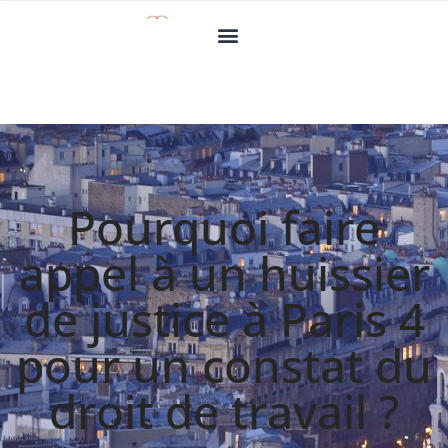
Pourquoi faire
appel à un huissier
de justice à Paris 4
pour un constat du
droit de travail ?