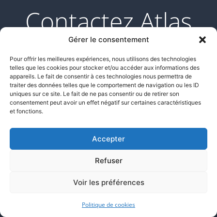
Contactez Atlas
Justice pour vos
Gérer le consentement
besoins d'huissier
Pour offrir les meilleures expériences, nous utilisons des technologies
telles que les cookies pour stocker et/ou accéder aux informations des
appareils. Le fait de consentir à ces technologies nous permettra de
de justice à Paris 4
traiter des données telles que le comportement de navigation ou les ID
uniques sur ce site. Le fait de ne pas consentir ou de retirer son
consentement peut avoir un effet négatif sur certaines caractéristiques
pour un constat
et fonctions.
du droit de travail
Accepter
Refuser
Que vous soyez un salarié confronté à un
Voir les préférences
licenciement abusif
, un employeur souhaitant
Politique de cookies
documenter des manquements