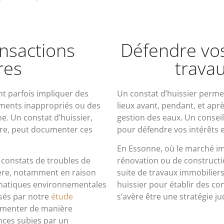
ansactions
Défendre vos 
res
trava
t parfois impliquer des
Un constat d’huissier perme
ments inappropriés ou des
lieux avant, pendant, et aprè
ne. Un constat d’huissier,
gestion des eaux. Un conseil
ire, peut documenter ces
pour défendre vos intérêts en
En Essonne, où le marché im
s constats de troubles de
rénovation ou de constructio
ière, notamment en raison
suite de travaux immobiliers
lématiques environnementales
huissier pour établir des co
isés par notre
étude
s’avère être une stratégie ju
cumenter de manière
nces subies par un