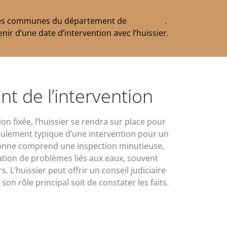
es les communes du département de
l’Essonne
.
nir d’une date d’intervention avec l’huissier.
t de l’intervention
ion fixée, l’huissier se rendra sur place pour
roulement typique d’une intervention pour un
sonne comprend une inspection minutieuse,
ication de problèmes liés aux eaux, souvent
s. L’huissier peut offrir un conseil judiciaire
son rôle principal soit de constater les faits.