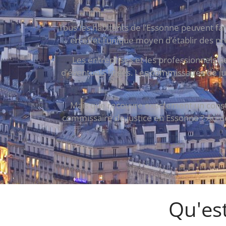
Tous les habitants de l’Essonne peuvent fa
en effet l’unique moyen d’établir des pre
Les entreprises et les professionnels p
d’éventuels litiges. Les commissaires de ju
Mais que recouvre exactement un constat 
commissaire de justice en Essonne ? Au-de
Qu'est