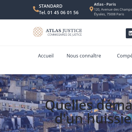
Atlas - Paris
STANDARD
120, Avenue des Champs
Tel. 01 45 06 01 56
Élysées, 75008 Paris
Accueil
Nous connaître
Compét
Quelles déma
d'un huissi