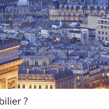
at immobilier. Ce type de constat constitue
its devant la justice en cas de différend.
e démarrage d’un chantier pour anticiper
s catégories de constats et sont habilités à
aisons est-il nécessaire de solliciter un
ons peut-on requérir un huissier compétent
ilier ?