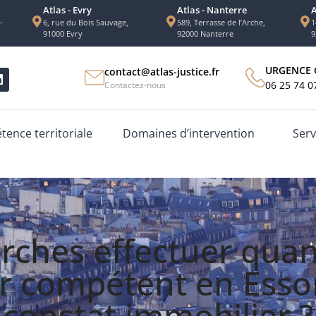
Atlas - Evry
Atlas - Nanterre
A
-
6, rue du Bois Sauvage,
589, Terrasse de l’Arche,
1
91000 Evry
92000 Nanterre
9
URGENCE 
contact@atlas-justice.fr
06 25 74 0
Contactez-nous
ence territoriale
Domaines d’intervention
Serv
rches effectuer quan
er compétent en Ess
constat immobilier ?