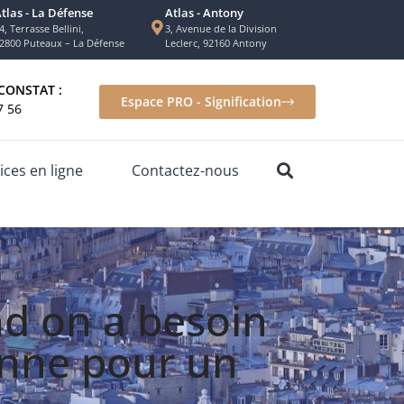
tlas - La Défense
Atlas - Antony
4, Terrasse Bellini,
3, Avenue de la Division
2800 Puteaux – La Défense
Leclerc, 92160 Antony
CONSTAT :
Espace PRO - Signification
7 56
ices en ligne
Contactez-nous
d on a besoin
onne pour un