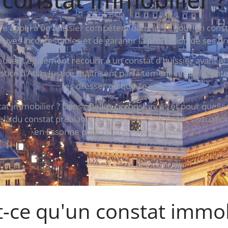
ire appel à un huissier compétent dans le 91 pour un const
uves incontestables et de garantir la protection de ses dro
euvent également recourir à un constat d’huissier avant l
stice d’Atlas Justice maîtrisent parfaitement ces différente
les dresser où que ce soit.
immobilier ? Dans quelles circonstances et pour quelles r
là du constat préalable aux travaux, dans quelles situati
en Essonne pour un constat immobilier ?
-ce qu'un constat immob