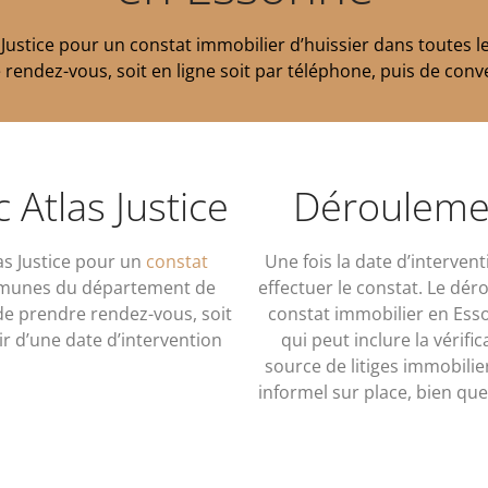
s Justice pour un constat immobilier d’huissier dans tout
e rendez-vous, soit en ligne soit par téléphone, puis de conve
 Atlas Justice
Déroulemen
as Justice pour un
constat
Une fois la date d’intervent
ommunes du département de
effectuer le constat. Le dé
t de prendre rendez-vous, soit
constat immobilier en Es
ir d’une date d’intervention
qui peut inclure la vérif
source de litiges immobilier
informel sur place, bien que 