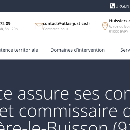
URGENC
Huissiers 
 72 09
contact@atlas-justice.fr
6, rue du Bo
di, 8h - 20h
Contactez-nous
91000 EVRY
ence territoriale
Domaines d’intervention
Serv
tice assure ses c
 et commissaire d
ère-le-Buisson (