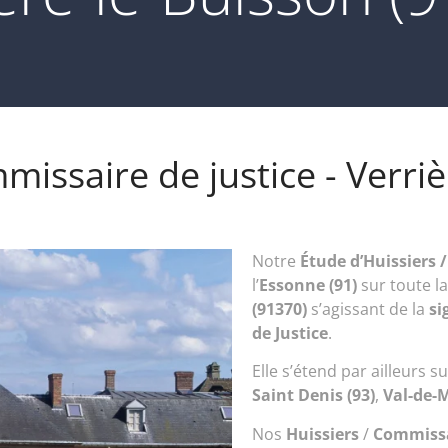
missaire de justice - Verri
Notre
Étude d’
Huissiers 
l’
Essonne (91)
sur toute 
(91370)
s’agissant de la
si
de Justice
.
Elle s’étend par ailleurs sur
Saint Denis (93)
,
Val-de-M
Nos
Huissiers
/
Commissa