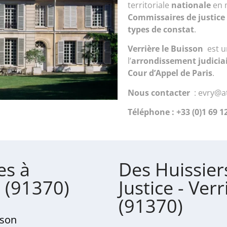
territoriale
nationale
en 
Commissaires de justice
types de constat
.
Verrière le Buisson
est u
l’
arrondissement judiciai
Cour d’Appel de Paris
.
Nous contacter
: evry@at
Téléphone : +33 (0)1 69 1
es à
Des Huissier
n (91370)
Justice - Ver
(91370)
sson