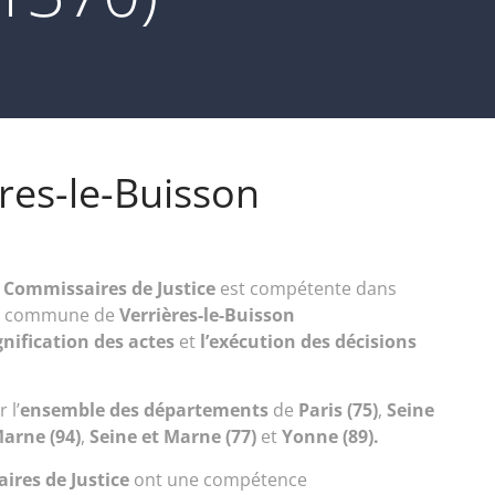
ères-le-Buisson
/ Commissaires de Justice
est compétente dans
la commune de
Verrières-le-Buisson
gnification des actes
et
l’exécution des décisions
 l’
ensemble des départements
de
Paris (75)
,
Seine
arne (94)
,
Seine et Marne (77)
et
Yonne (89).
ires de Justice
ont une compétence