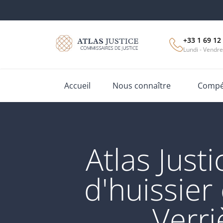
+33 1 69 12
Lundi - Vendre
Accueil
Nous connaître
Compét
Atlas Jus
d'huissier
Verri