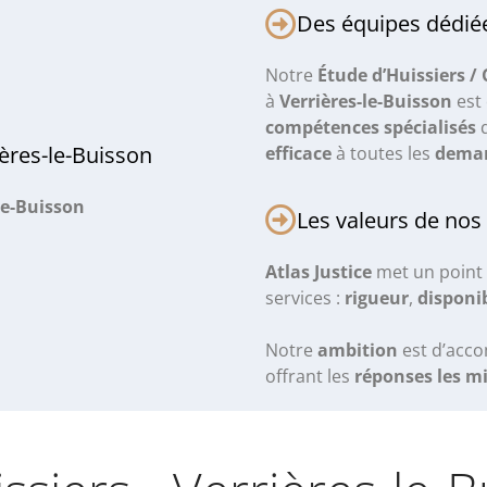
Des équipes dédiée
Notre
Étude d’Huissiers /
à
Verrières-le-Buisson
est
compétences spécialisés
q
ères-le-Buisson
efficace
à toutes les
dema
le-Buisson
Les valeurs de nos
Atlas Justice
met un point 
services :
rigueur
,
disponib
Notre
ambition
est d’acc
offrant les
réponses les m