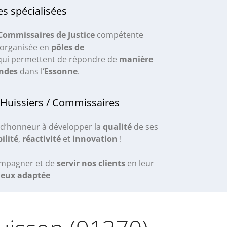
s spécialisées
 Commissaires de Justice
compétente
 organisée en
pôles de
ui permettent de répondre de
manière
ndes
dans l
‘Essonne
.
 Huissiers / Commissaires
d’honneur à développer la
qualité
de ses
ilité
,
réactivité
et
innovation
!
ompagner et de
servir nos clients
en leur
ieux adaptée