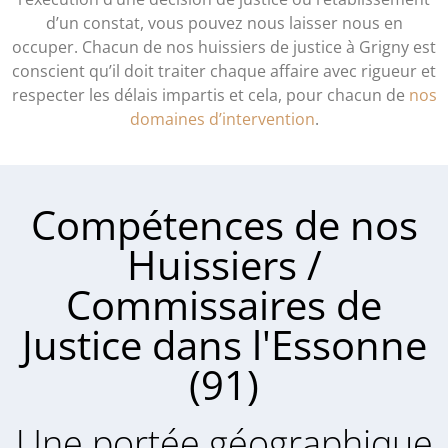
d’un constat, vous pouvez nous laisser nous en
occuper. Chacun de nos huissiers de justice à Grigny est
conscient qu’il doit traiter chaque affaire avec rigueur et
respecter les délais impartis et cela, pour chacun de
nos
domaines d’intervention
.
Compétences de nos
Huissiers /
Commissaires de
Justice dans l'Essonne
(91)
Une portée géographique