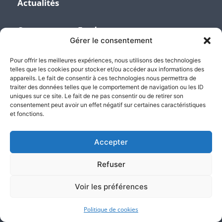
Actualités
Contactez nos Etudes
Gérer le consentement
Pour offrir les meilleures expériences, nous utilisons des technologies
+33 (0)1 45 06 01 56
telles que les cookies pour stocker et/ou accéder aux informations des
appareils. Le fait de consentir à ces technologies nous permettra de
traiter des données telles que le comportement de navigation ou les ID
uniques sur ce site. Le fait de ne pas consentir ou de retirer son
contact@atlas-justice.fr
consentement peut avoir un effet négatif sur certaines caractéristiques
et fonctions.
14, Terrasse Bellini - 92800 Puteaux - Paris La Défense
Accepter
Refuser
3, Avenue de la Division Leclerc - 92160 Antony
Voir les préférences
589, Terrasse de l’Arche 92000 Nanterre
Politique de cookies