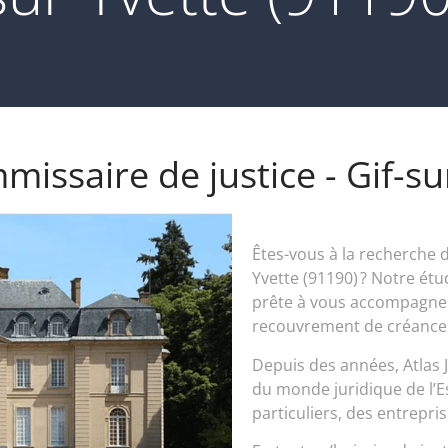
missaire de justice - Gif-s
Êtes-vous à la recherche d
Yvette (91190) ? Notre étu
prête à vous accompagne
recouvrement de créances,
Depuis des années, Atlas 
du monde juridique de l’Es
particuliers, des entrepris