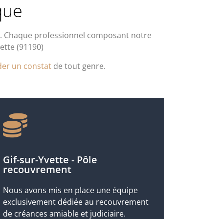
que
. Chaque professionnel composant notre
vette (91190)
er un constat
de tout genre.
Gif-sur-Yvette - Pôle
recouvrement
Nous avons mis en place une équipe
exclusivement dédiée au recouvrement
de créances amiable et judiciaire.