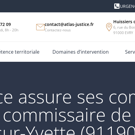
URGENC
Huissiers 
 72 09
contact@atlas-justice.fr
6, rue du Bo
di, 8h - 20h
Contactez-nous
91000 EVRY
ence territoriale
Domaines d’intervention
Serv
tice assure ses c
t commissaire de j
sur-Yvette (91190