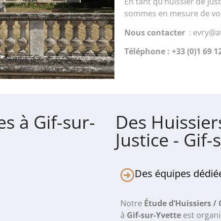
En tant qu’huissier de jus
sommes en mesure de vous
Nous contacter
: evry@at
Téléphone : +33 (0)1 69 1
es à Gif-sur-
Des Huissier
Justice - Gif
Des équipes dédiée
Notre
Étude d’Huissiers /
à
Gif-sur-Yvette
est organ