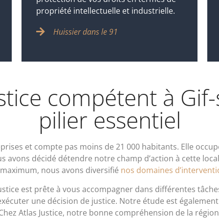
propriété intellectuelle et industrielle.
Huissier dans le 91
stice compétent à Gif-
pilier essentiel
prises et compte pas moins de 21 000 habitants. Elle occu
s avons décidé détendre notre champ d’action à cette localité
 maximum, nous avons diversifié
nos domaines d’interventi
ustice est prête à vous accompagner dans différentes tâch
exécuter une décision de justice.
Notre étude est également
Chez Atlas Justice, notre bonne compréhension de la région f