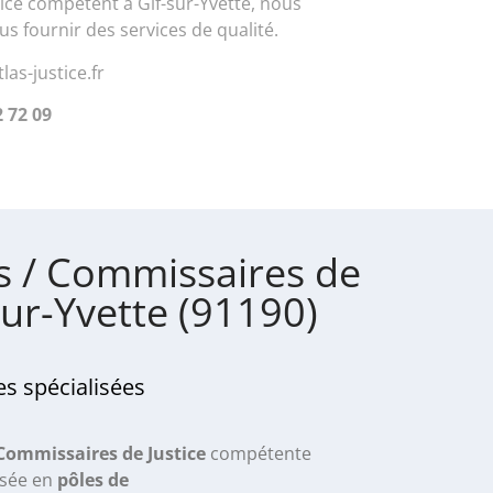
tice compétent à Gif-sur-Yvette, nous
 fournir des services de qualité.
las-justice.fr
2 72 09
s / Commissaires de
-sur-Yvette (91190)
s spécialisées
 Commissaires de Justice
compétente
isée en
pôles de