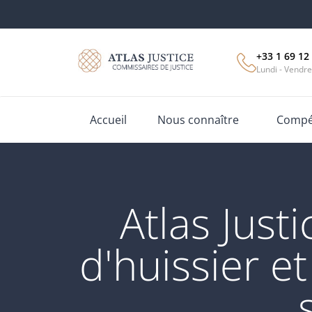
+33 1 69 12
Lundi - Vendre
Accueil
Nous connaître
Compét
Atlas Jus
d'huissier e