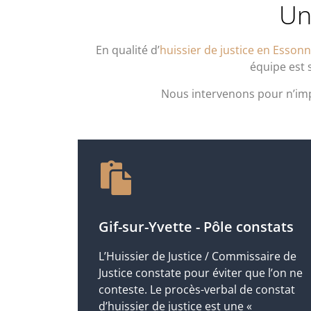
Un
En qualité d’
huissier de justice en Esson
équipe est s
Nous intervenons pour n’im
Gif-sur-Yvette - Pôle constats
L’Huissier de Justice / Commissaire de
Justice constate pour éviter que l’on ne
conteste. Le procès-verbal de constat
d’huissier de justice est une «