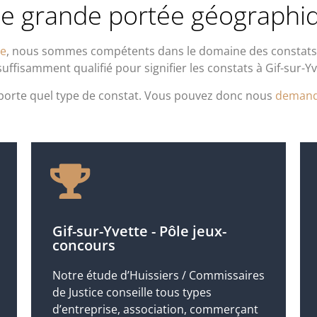
e grande portée géographi
ne
, nous sommes compétents dans le domaine des constats
uffisamment qualifié pour signifier les constats à Gif-sur-Y
porte quel type de constat. Vous pouvez donc nous
demand
Gif-sur-Yvette - Pôle jeux-
concours
Notre étude d’Huissiers / Commissaires
de Justice conseille tous types
d’entreprise, association, commerçant