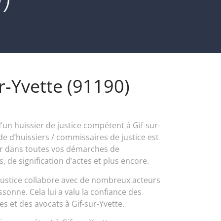
ur-Yvette (91190)
’un huissier de justice compétent à Gif-sur-
de d’huissiers / commissaires de justice est
r dans toutes vos démarches de
 de signification d’actes et plus encore.
Justice collabore avec de nombreux acteurs
sonne. Cela lui a valu la confiance des
es et des avocats à Gif-sur-Yvette.