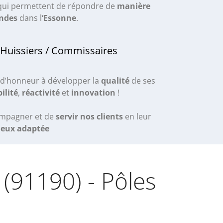
ui permettent de répondre de
manière
ndes
dans l
‘Essonne
.
 Huissiers / Commissaires
d’honneur à développer la
qualité
de ses
ilité
,
réactivité
et
innovation
!
ompagner et de
servir nos clients
en leur
ieux adaptée
e (91190) - Pôles