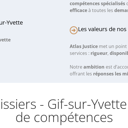
compétences spécialisés
q
efficace
à toutes les
dema
ur-Yvette
Les valeurs de nos
vette
Atlas Justice
met un point 
services :
rigueur
,
disponib
Notre
ambition
est d’acc
offrant les
réponses les m
issiers - Gif-sur-Yvett
de compétences