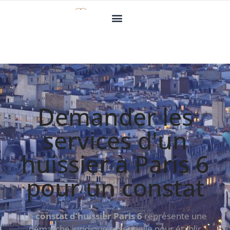
Demander les
services d'un
huissier à Paris 6
pour un constat
Le
constat d’huissier Paris 6
représente une
démarche juridique essentielle pour établir