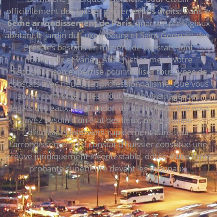
officiellement des faits et préserver vos droits. Dans le
6ème arrondissement de Paris
, quartier prestigieux
abritant le jardin du Luxembourg et Saint-Germain-des-
Prés, les besoins en matière de constats sont
nombreux et variés. Atlas Justice met à votre
disposition son expertise pour réaliser tous types de
constats avec rigueur et professionnalisme. Que vous
soyez confronté à des troubles de voisinage, des
dégâts des eaux, un abandon de domicile ou que vous
ayez besoin d’un état des lieux, notre équipe
d’huissiers intervient rapidement dans tout
l’arrondissement. Le constat d’huissier constitue une
preuve juridiquement incontestable, dotée d’une force
probante supérieure devant les tribunaux.