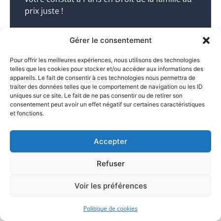
prix juste !
Huissier dans le 75006 ->
Gérer le consentement
Pour offrir les meilleures expériences, nous utilisons des technologies
telles que les cookies pour stocker et/ou accéder aux informations des
appareils. Le fait de consentir à ces technologies nous permettra de
traiter des données telles que le comportement de navigation ou les ID
uniques sur ce site. Le fait de ne pas consentir ou de retirer son
consentement peut avoir un effet négatif sur certaines caractéristiques
et fonctions.
Constat Droit du travail
Accepter
Vous souhaitez réaliser un constat à Paris en
matière de Droit du travail ? Lancez la
Refuser
procédure rapidement !
Voir les préférences
Huissier dans le 75006->
Politique de cookies