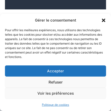
Gérer le consentement
Pour offrir les meilleures expériences, nous utilisons des technologies
Pourquoi faire appel à
telles que les cookies pour stocker et/ou accéder aux informations des
appareils. Le fait de consentir à ces technologies nous permettra de
un huissier à Paris 6
traiter des données telles que le comportement de navigation ou les ID
uniques sur ce site. Le fait de ne pas consentir ou de retirer son
pour un constat
consentement peut avoir un effet négatif sur certaines caractéristiques
et fonctions.
internet ?
Accepter
Refuser
Le recours à un professionnel qualifié pour réaliser un
Voir les préférences
constat huissier internet Paris 6 s’impose comme une
nécessité stratégique dans de nombreuses situations.
Politique de cookies
Cette démarche, loin d’être une simple formalité,