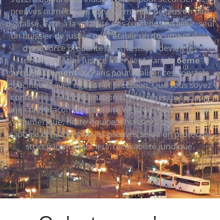
preuves numériques dans un monde de plus en plus
digitalisé. Face à la volatilité des contenus en ligne, seul
un huissier de justice peut établir un document doté
d’une force probante incontestable devant les
tribunaux. Atlas Justice intervient dans le
6ème
arrondissement
de Paris pour réaliser ces constats
spécifiques avec rigueur et précision. Que vous soyez
confronté à une diffamation sur les réseaux sociaux,
une contrefaçon de votre site web, ou tout autre litige
numérique, notre équipe d’huissiers spécialisés
capture et authentifie les preuves selon un protocole
strict garantissant leur recevabilité juridique.