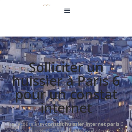
Solliciter un
huissier à Paris 6
pour un constat
internet
Le recours à un
constat huissier internet paris
6
s’avère aujourd’hui indispensable pour sécuriser des