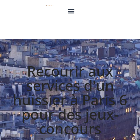
Recourir aux
services d'un
huissier à Paris 6
pour des jeux-
concours