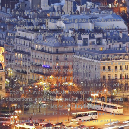
Un jeux-concours huissier Paris 6 constitue la solution
idéale pour sécuriser juridiquement vos opérations
promotionnelles dans ce prestigieux arrondissement
de la capitale. Que vous soyez une entreprise
souhaitant organiser une loterie commerciale, une
marque désireuse de lancer un concours sur les
réseaux sociaux ou un commerce local planifiant une
animation, l’intervention d’un commissaire de justice
s’avère précieuse. Atlas Justice vous accompagne dans
toutes les étapes de votre projet, depuis la rédaction et
le dépôt du règlement jusqu’à la supervision des
tirages au sort, en garantissant la conformité de votre
opération avec le code de la consommation et les
dispositions légales en vigueur. Notre expertise vous
permet d’éviter les écueils juridiques tout en
renforçant la crédibilité de votre jeu-concours auprès
des participants, pour des opérations marketing
réussies et sans litiges.