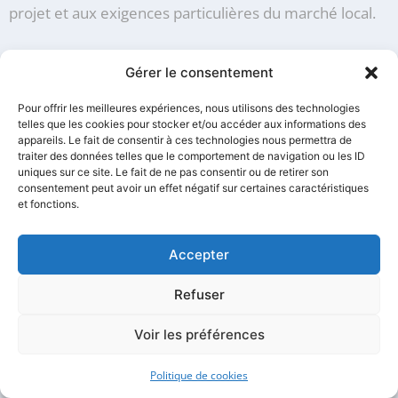
projet et aux exigences particulières du marché local.
Une équipe spécialisée
Gérer le consentement
dans le droit des jeux
Pour offrir les meilleures expériences, nous utilisons des technologies
telles que les cookies pour stocker et/ou accéder aux informations des
appareils. Le fait de consentir à ces technologies nous permettra de
Atlas Justice dispose d’une équipe dédiée aux jeux-
traiter des données telles que le comportement de navigation ou les ID
concours, dotée d’une expertise pointue dans ce
uniques sur ce site. Le fait de ne pas consentir ou de retirer son
domaine juridique spécifique. Notre connaissance
consentement peut avoir un effet négatif sur certaines caractéristiques
et fonctions.
approfondie de la législation relative aux jeux et
concours nous permet de vous proposer un
Accepter
accompagnement véritablement personnalisé pour
votre jeux-concours huissier Paris 6.
Refuser
Nos professionnels maîtrisent parfaitement les
Voir les préférences
subtilités du code de la consommation et des
différentes réglementations applicables aux
Politique de cookies
opérations promotionnelles. Cette expertise nous