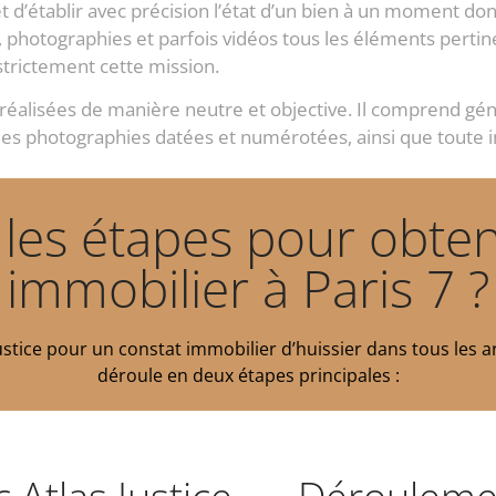
t d’établir avec précision l’état d’un bien à un moment d
 photographies et parfois vidéos tous les éléments pertinen
trictement cette mission.
s réalisées de manière neutre et objective. Il comprend g
 des photographies datées et numérotées, ainsi que toute 
 les étapes pour obten
immobilier à Paris 7 ?
Justice pour un constat immobilier d’huissier dans tous les
déroule en deux étapes principales :