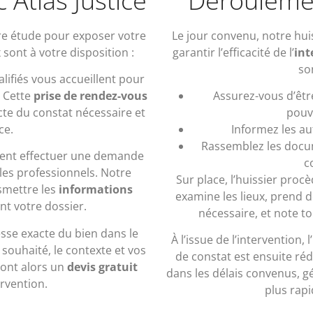
 Atlas Justice
Déroulemen
re étude pour exposer votre
Le jour convenu, notre hui
 sont à votre disposition :
garantir l’efficacité de l’
int
so
lifiés vous accueillent pour
 Cette
prise de rendez-vous
Assurez-vous d’êt
cte du constat nécessaire et
pouv
ce.
Informez les au
Rassemblez les docume
ement effectuer une demande
co
les professionnels. Notre
Sur place, l’huissier pro
smettre les
informations
examine les lieux, prend 
nt votre dossier.
nécessaire, et note t
esse exacte du bien dans le
À l’issue de l’intervention, 
souhaité, le contexte et vos
de constat est ensuite ré
ront alors un
devis gratuit
dans les délais convenus, 
ervention.
plus rap