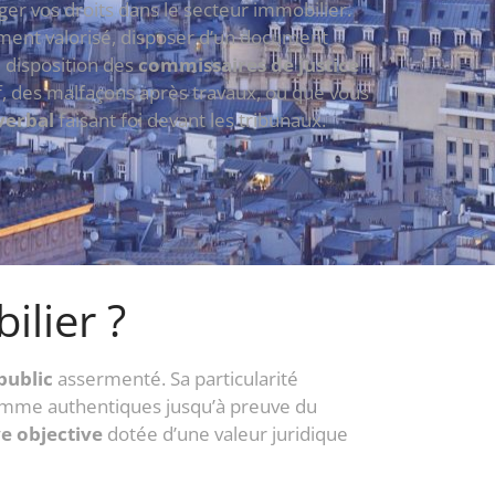
ger vos droits dans le secteur immobilier.
ement valorisé, disposer d’un document
 disposition des
commissaires de justice
if, des malfaçons après travaux, ou que vous
verbal
faisant foi devant les tribunaux.
ilier ?
 public
assermenté. Sa particularité
comme authentiques jusqu’à preuve du
e objective
dotée d’une valeur juridique