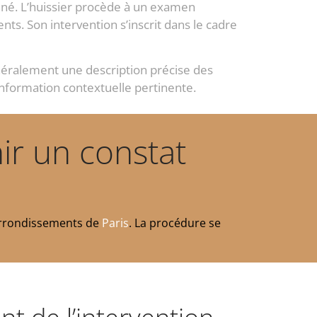
onné. L’huissier procède à un examen
ts. Son intervention s’inscrit dans le cadre
énéralement une description précise des
information contextuelle pertinente.
ir un constat
 arrondissements de
Paris
. La procédure se