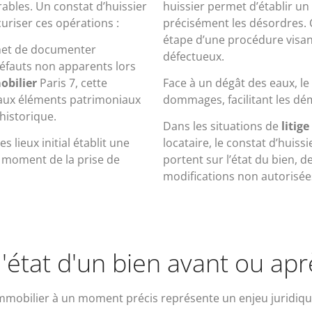
ables. Un constat d’huissier
huissier permet d’établir un 
uriser ces opérations :
précisément les désordres. 
étape d’une procédure visant
ermet de documenter
défectueux.
défauts non apparents lors
obilier
Paris 7, cette
Face à un dégât des eaux, l
 aux éléments patrimoniaux
dommages, facilitant les d
 historique.
Dans les situations de
litig
s lieux initial établit une
locataire, le constat d’huiss
u moment de la prise de
portent sur l’état du bien, 
modifications non autorisée
état d'un bien avant ou ap
n immobilier à un moment précis représente un enjeu juridi