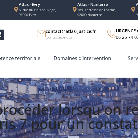
Atlas - Evry
Atlas - Nanterre
A
-
6, rue du Bois Sauvage,
589, Terrasse de l’Arche,
1
91000 Evry
92000 Nanterre
9
URGENCE 
contact@atlas-justice.fr
06 25 74 0
Contactez-nous
ence territoriale
Domaines d’intervention
Serv
océder lorsqu'on r
ris 7 pour un consta