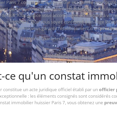
ier Paris 7 constitue une démarche essentielle pour proté
nt de Paris, où le patrimoine immobilier est particulièr
 décisif. Atlas Justice vous accompagne en mettant à votre
ats immobiliers. Que vous soyez confronté à un litige locat
notre expertise vous garantit l’établissement d’un
procès 
Words
Characters
Reading time
-ce qu'un constat immob
 constitue un acte juridique officiel établi par un
officier
exceptionnelle : les éléments consignés sont considérés 
onstat immobilier huissier Paris 7, vous obtenez une
preuv