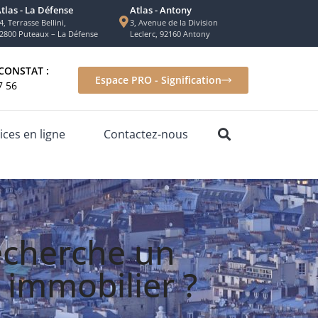
tlas - La Défense
Atlas - Antony
4, Terrasse Bellini,
3, Avenue de la Division
2800 Puteaux – La Défense
Leclerc, 92160 Antony
CONSTAT :
Espace PRO - Signification
7 56
ices en ligne
Contactez-nous
echerche un
t immobilier ?