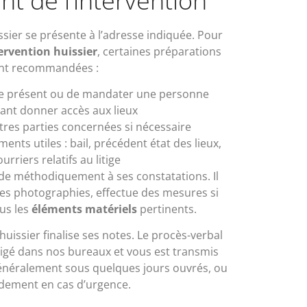
t de l’intervention
ssier se présente à l’adresse indiquée. Pour
ervention huissier
, certaines préparations
nt recommandées :
re présent ou de mandater une personne
ant donner accès aux lieux
tres parties concernées si nécessaire
nts utiles : bail, précédent état des lieux,
urriers relatifs au litige
cède méthodiquement à ses constatations. Il
des photographies, effectue des mesures si
ous les
éléments matériels
pertinents.
l’huissier finalise ses notes. Le procès-verbal
digé dans nos bureaux et vous est transmis
généralement sous quelques jours ouvrés, ou
idement en cas d’urgence.