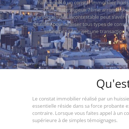
Faire appel à un constat immobilier huiss
Dans le prestigieux 7ème arrondisseme
juridiquement incontestable peut s’avérer
qualifiés pour réaliser tous types de const
souhaitiez sécuriser une transaction, 
Qu'est
Le constat immobilier réalisé par un huissier
essentielle réside dans sa force probante 
contraire. Lorsque vous faites appel à un c
supérieure à de simples témoignages.