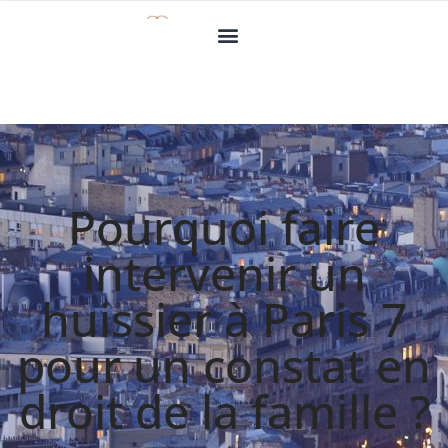
Pourquoi faire
intervenir un
huissier à Paris 7
pour un constat en
droit de la famille ?