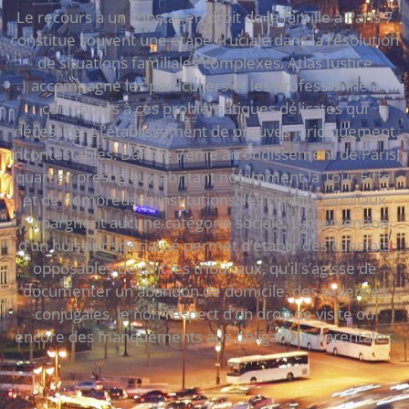
Le recours à un constat en droit de la famille à Paris 7
constitue souvent une étape cruciale dans la résolution
de situations familiales complexes. Atlas Justice
accompagne les particuliers et les professionnels
confrontés à ces problématiques délicates qui
nécessitent l’établissement de preuves juridiquement
incontestables. Dans le 7ème arrondissement de Paris,
quartier prestigieux abritant notamment la Tour Eiffel
et de nombreuses institutions, les conflits familiaux
n’épargnent aucune catégorie sociale. L’intervention
d’un huissier spécialisé permet d’établir des constats
opposables devant les tribunaux, qu’il s’agisse de
documenter un abandon de domicile, des violences
conjugales, le non-respect d’un droit de visite ou
encore des manquements aux obligations parentales.