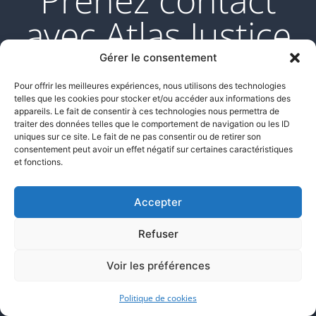
Prenez contact
avec Atlas Justice
pour trouver un
Gérer le consentement
Pour offrir les meilleures expériences, nous utilisons des technologies
huissier qualifié à
telles que les cookies pour stocker et/ou accéder aux informations des
appareils. Le fait de consentir à ces technologies nous permettra de
Paris 7 pour un
traiter des données telles que le comportement de navigation ou les ID
uniques sur ce site. Le fait de ne pas consentir ou de retirer son
consentement peut avoir un effet négatif sur certaines caractéristiques
constat en droit de
et fonctions.
la famille
Accepter
Refuser
Notre équipe de commissaires de justice
Voir les préférences
spécialisés intervient avec professionnalisme
Politique de cookies
et humanité pour vous aider à établir les