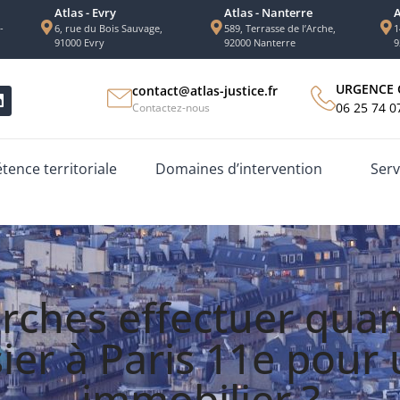
Atlas - Evry
Atlas - Nanterre
A
-
6, rue du Bois Sauvage,
589, Terrasse de l’Arche,
1
91000 Evry
92000 Nanterre
9
URGENCE 
contact@atlas-justice.fr
06 25 74 0
Contactez-nous
ence territoriale
Domaines d’intervention
Serv
rches effectuer quan
ier à Paris 11e pour
immobilier ?