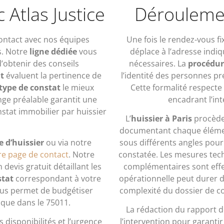
 Atlas Justice
Déroulemen
ontact avec nos équipes
Une fois le rendez-vous fi
s. Notre
ligne dédiée
vous
déplace à l’adresse ind
’obtenir des conseils
nécessaires. La
procédur
t
évaluent la pertinence de
l’identité des personnes pr
type de constat
le mieux
Cette formalité respecte
nge préalable garantit une
encadrant l’in
nstat immobilier par huissier
L’
huissier à Paris
procède 
documentant chaque élémen
 d’huissier
ou via notre
sous différents angles pour
re page de contact
. Notre
constatée. Les mesures tec
evis gratuit détaillant les
complémentaires sont effec
stat
correspondant à votre
opérationnelle peut durer d
vous permet de budgétiser
complexité du dossier de co
que dans le 75011.
La rédaction du rapport 
 disponibilités et l’urgence
l’intervention pour garanti