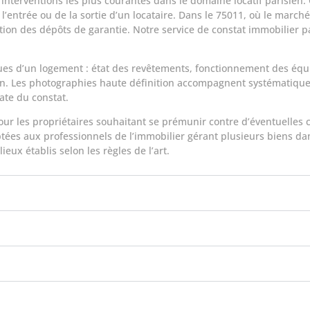
 interventions les plus courantes dans le domaine locatif parisie
entrée ou de la sortie d’un locataire. Dans le 75011, où le marché 
ution des dépôts de garantie. Notre service de constat immobilier p
ues d’un logement : état des revêtements, fonctionnement des équ
on. Les photographies haute définition accompagnent systématiqu
date du constat.
ur les propriétaires souhaitant se prémunir contre d’éventuelles c
ptées aux professionnels de l’immobilier gérant plusieurs biens d
eux établis selon les règles de l’art.