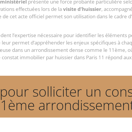
 ministériel
présente une force probante particulière selo
ations effectuées lors de la
visite d’huissier
, accompagné
e de cet acte officiel permet son utilisation dans le cadre 
sèdent l’expertise nécessaire pour identifier les éléments p
e leur permet d’appréhender les enjeux spécifiques à chaq
cieuse dans un arrondissement dense comme le 11ème, o
 constat immobilier par huissier dans Paris 11 répond aux e
our solliciter un con
11ème arrondissement