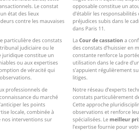
ansactionnels. Le constat
opposable constitue un atou
 un état des lieux
d’établir les responsabilité
ndeurs contre les mauvaises
préjudices subis dans le cad
dans Paris 11.
te particulière des constats
La
Cour de cassation
a conf
 tribunal judiciaire ou le
des constats d’huissier en m
 juridique constitue un
constante renforce la portée 
miables ou aux expertises
utilisation dans le cadre d’u
ésomption de véracité qui
s’appuient régulièrement su
 observations.
litiges.
aux professionnels de
Notre réseau d’experts tec
e connaissance du marché
constats particulièrement d
anticiper les points
Cette approche pluridisciplin
tise locale, combinée à
observations et renforce leur
e nos interventions sur
spécialisées. Le
meilleur pri
l’expertise fournie pour votr