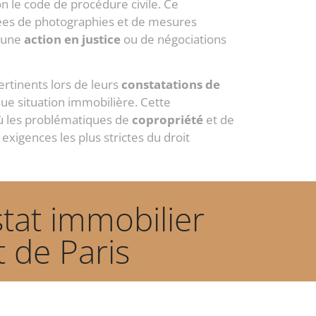
n le code de procédure civile. Ce
es de photographies et de mesures
d’une
action en justice
ou de négociations
ertinents lors de leurs
constatations de
ue situation immobilière. Cette
ù les problématiques de
copropriété
et de
xigences les plus strictes du droit
stat immobilier
 de Paris