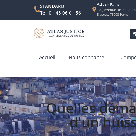
Atlas - Paris
STANDARD
120, Avenue des Champs
Tel. 01 45 06 01 56
Élysées, 75008 Paris
Accueil
Nous connaître
Compét
Quelles déma
d'un huiss