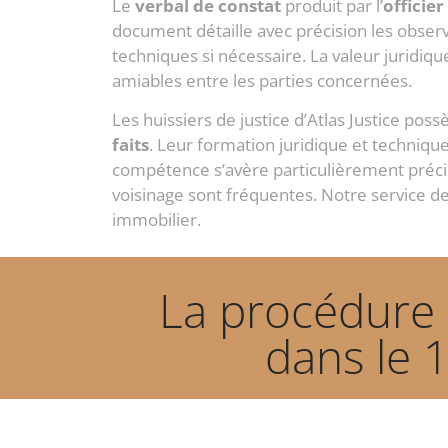
Le
verbal de constat
produit par l’
officier
document détaille avec précision les observ
techniques si nécessaire. La valeur juridiqu
amiables entre les parties concernées.
Les huissiers de justice d’Atlas Justice pos
faits
. Leur formation juridique et techniqu
compétence s’avère particulièrement pré
voisinage sont fréquentes. Notre service de
immobilier.
La procédure p
dans le 