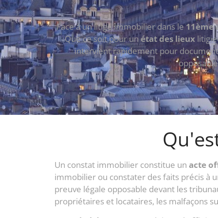
Face à un litige immobilier dans le
11ème a
Que ce soit pour un
état des lieux
litigi
intervient rapidement pour documente
opposables
Qu'est
Un constat immobilier constitue un
acte of
immobilier ou constater des faits précis à
preuve légale opposable devant les tribuna
propriétaires et locataires, les malfaçons s