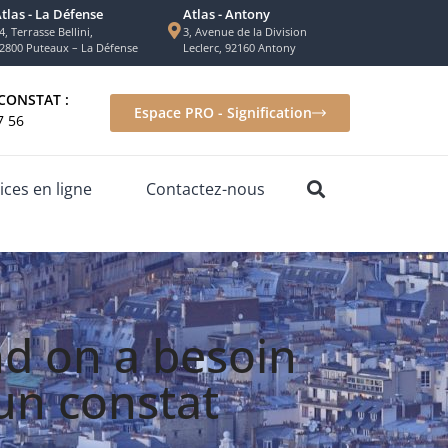
tlas - La Défense
Atlas - Antony
4, Terrasse Bellini,
3, Avenue de la Division
2800 Puteaux – La Défense
Leclerc, 92160 Antony
CONSTAT :
Espace PRO - Signification
7 56
ices en ligne
Contactez-nous
d on a besoin
 un constat