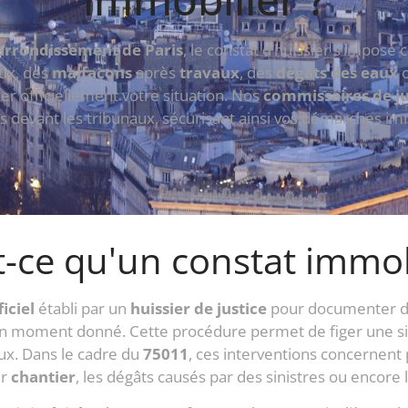
rrondissement de Paris
, le constat d’huissier s’impose
eux, des
malfaçons
après
travaux
, des
dégâts des eaux
o
r officiellement votre situation. Nos
commissaires de ju
 devant les tribunaux, sécurisant ainsi vos démarches im
-ce qu'un constat immob
ficiel
établi par un
huissier de justice
pour documenter de 
 un moment donné. Cette procédure permet de figer une si
ux. Dans le cadre du
75011
, ces interventions concernent 
ur
chantier
, les dégâts causés par des sinistres ou encore 