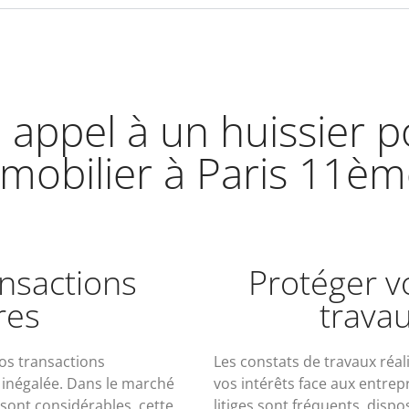
 appel à un huissier 
mobilier à Paris 11èm
ansactions
Protéger v
res
trava
vos transactions
Les constats de travaux réa
 inégalée. Dans le marché
vos intérêts face aux entrep
 sont considérables, cette
litiges sont fréquents, dis