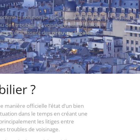
 comme la solution juridique incontournable.
u des troubles de voisinage, Atlas Justice
stice
établissent des
preuves légales
mobilières.
ilier ?
manière officielle l’état d’un bien
tuation dans le temps en créant une
principalement les litiges entre
les troubles de voisinage.