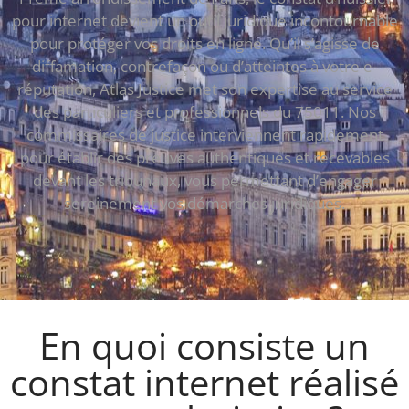
pour internet devient un outil juridique incontournable
pour protéger vos droits en ligne. Qu’il s’agisse de
diffamation, contrefaçon ou d’atteintes à votre e-
réputation, Atlas Justice met son expertise au service
des particuliers et professionnels du 75011. Nos
commissaires de justice interviennent rapidement
pour établir des preuves authentiques et recevables
devant les tribunaux, vous permettant d’engager
sereinement vos démarches juridiques.
En quoi consiste un
constat internet réalisé