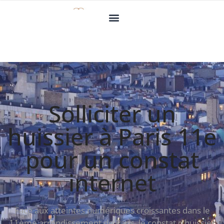
Solliciter un
huissier à Paris 11e
pour un constat
internet
Face aux atteintes numériques croissantes dans le
11ème arrondissement de Paris, le constat d’huissier