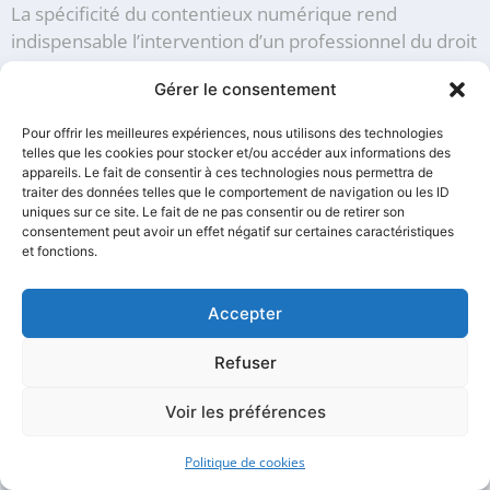
La spécificité du contentieux numérique rend
indispensable l’intervention d’un professionnel du droit
pour établir des preuves recevables. Un simple
Gérer le consentement
screenshot ou une impression d’écran ne possède
aucune valeur probante devant les tribunaux,
Pour offrir les meilleures expériences, nous utilisons des technologies
contrairement au
constat d’huissier pour internet
telles que les cookies pour stocker et/ou accéder aux informations des
appareils. Le fait de consentir à ces technologies nous permettra de
qui bénéficie d’une présomption de véracité.
traiter des données telles que le comportement de navigation ou les ID
uniques sur ce site. Le fait de ne pas consentir ou de retirer son
L’expertise technique de nos commissaires de justice
consentement peut avoir un effet négatif sur certaines caractéristiques
permet de documenter non seulement le contenu
et fonctions.
visible, mais également les métadonnées, les
informations de connexion et tous les éléments
Accepter
techniques pertinents pour établir l’authenticité et la
date précise de publication. Cette approche
Refuser
professionnelle s’avère particulièrement importante
dans le contexte parisien où la concurrence
Voir les préférences
économique est intense et où les atteintes à vos droits
Politique de cookies
peuvent avoir des conséquences financières