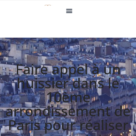
Faire appel à un
huissier dans le
10ème
arrondissement de
Paris pour réaliser