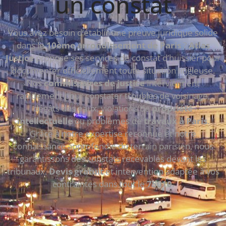
un constat
Vous avez besoin d’établir une preuve juridique solide
dans le
10ème arrondissement de Paris
?
Atlas
Justice
propose ses services de constat d’huissier pour
documenter officiellement toute situation litigieuse.
Nos
commissaires de justice
interviennent
rapidement pour constater troubles de voisinage,
dégâts des eaux, violations de
propriété
intellectuelle
ou problèmes de
travaux à Paris
.
Grâce à notre expertise reconnue et notre
connaissance approfondie du terrain parisien, nous
garantissons des constats recevables devant les
tribunaux.
Devis gratuit
et intervention adaptée à vos
contraintes dans tout le
75010
.