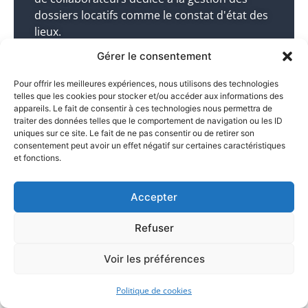
dossiers locatifs comme le constat d'état des
lieux.
Gérer le consentement
Huissier dans le 75010->
Pour offrir les meilleures expériences, nous utilisons des technologies
telles que les cookies pour stocker et/ou accéder aux informations des
appareils. Le fait de consentir à ces technologies nous permettra de
traiter des données telles que le comportement de navigation ou les ID
uniques sur ce site. Le fait de ne pas consentir ou de retirer son
consentement peut avoir un effet négatif sur certaines caractéristiques
et fonctions.
Propriété intellectuelle et
Accepter
industrielle
Refuser
L’Huissier / Commissaire de Justice vous aide
à protéger vos droits de propriété
Voir les préférences
intellectuelle et industrielle.
Politique de cookies
Huissier dans le 75010 ->