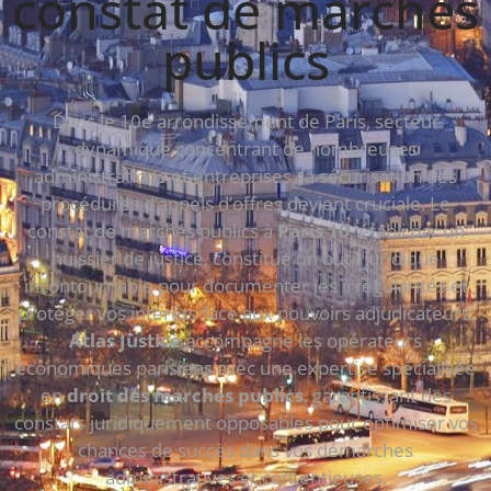
constat de marchés
publics
Dans le 10e arrondissement de Paris, secteur
dynamique concentrant de nombreuses
administrations et entreprises, la sécurisation des
procédures d’appels d’offres devient cruciale. Le
constat de marchés publics à
Paris 10
, établi par un
huissier de justice, constitue un outil juridique
incontournable pour documenter les irrégularités et
protéger vos intérêts face aux pouvoirs adjudicateurs.
Atlas Justice
accompagne les opérateurs
économiques parisiens avec une expertise spécialisée
en
droit des marchés publics
, garantissant des
constats juridiquement opposables pour optimiser vos
chances de succès dans vos démarches
administratives et contentieuses.