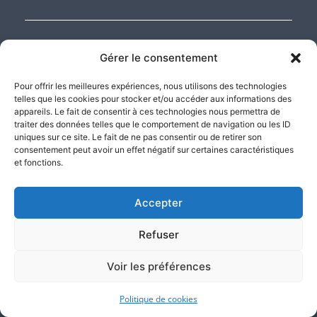
A propos des avis
Gérer le consentement
Les avis présentés ont été rédigés par de vrais clients Atlas justice. Ils
Pour offrir les meilleures expériences, nous utilisons des technologies
ont été collectés par le tiers de confiance Custplace, certifié NF
telles que les cookies pour stocker et/ou accéder aux informations des
Service « Avis en ligne » garantissant la transparence dans le
appareils. Le fait de consentir à ces technologies nous permettra de
processus de collecte, de modération et de restitution des avis.
traiter des données telles que le comportement de navigation ou les ID
uniques sur ce site. Le fait de ne pas consentir ou de retirer son
consentement peut avoir un effet négatif sur certaines caractéristiques
Nos compétences d’Huissiers
et fonctions.
Pôle numérique
Accepter
Pôle constats
Refuser
Pôle constat sur internet
Pôle constats et saisies
informatique
Voir les préférences
Pôle jeux-concours
Politique de cookies
Pôle locatif