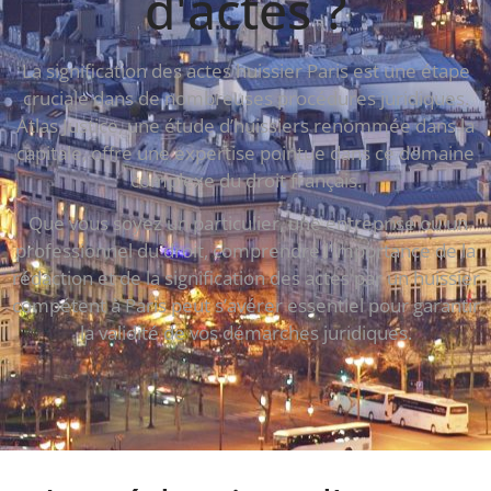
d'actes ?
La signification des actes huissier Paris est une étape
cruciale dans de nombreuses procédures juridiques.
Atlas Justice, une étude d’huissiers renommée dans la
capitale, offre une expertise pointue dans ce domaine
complexe du droit français.
Que vous soyez un particulier, une entreprise ou un
professionnel du droit, comprendre l’importance de la
rédaction et de la signification des actes par un huissier
compétent à Paris peut s’avérer essentiel pour garantir
la validité de vos démarches juridiques.