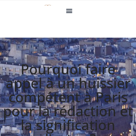
Pourquoi faire
appel à un huissier
compétent à Paris
pour la rédaction et
la signification