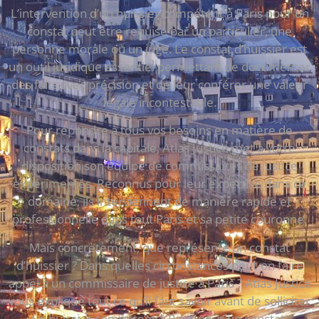
L’intervention d’un huissier compétent à Paris pour un
constat peut être requise par un particulier, une
personne morale ou un juge. Le constat d’huissier est
un outil juridique essentiel permettant de documenter
des faits avec précision et de leur conférer une valeur
légale incontestable.
Pour répondre à tous vos besoins en matière de
constats dans la capitale, Atlas Justice met à votre
disposition son équipe de commissaires de justice
expérimentés. Reconnus pour leur expertise dans ce
domaine, ils interviennent de manière rapide et
professionnelle dans tout Paris et sa petite couronne.
Mais concrètement, que représente un constat
d’huissier ? Dans quelles circonstances peut-on faire
appel à un commissaire de justice à Paris ? Atlas Justice
vous explique tout ce qu’il faut savoir avant de solliciter
un huissier compétent à Paris pour un constat.