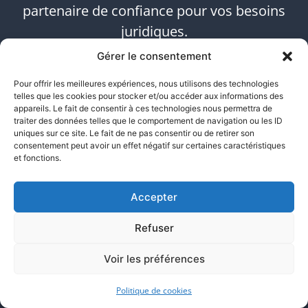
partenaire de confiance pour vos besoins
juridiques.
Gérer le consentement
Pour offrir les meilleures expériences, nous utilisons des technologies
Que ce soit pour des problèmes de travaux,
telles que les cookies pour stocker et/ou accéder aux informations des
appareils. Le fait de consentir à ces technologies nous permettra de
des nuisances à documenter ou des preuves
traiter des données telles que le comportement de navigation ou les ID
électroniques à sécuriser, notre équipe
uniques sur ce site. Le fait de ne pas consentir ou de retirer son
consentement peut avoir un effet négatif sur certaines caractéristiques
intervient rapidement dans tout Paris et la
et fonctions.
région Île-de-France.
Accepter
Refuser
Contactez-nous
pour un accompagnement
sur mesure. Nous analyserons vos besoins
Voir les préférences
spécifiques et vous proposerons une solution
Politique de cookies
adaptée. Bénéficiez d’une prise en charge