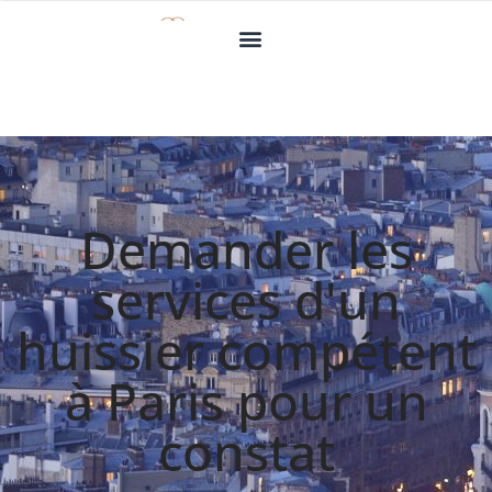
Demander les
services d'un
huissier compétent
à Paris pour un
constat