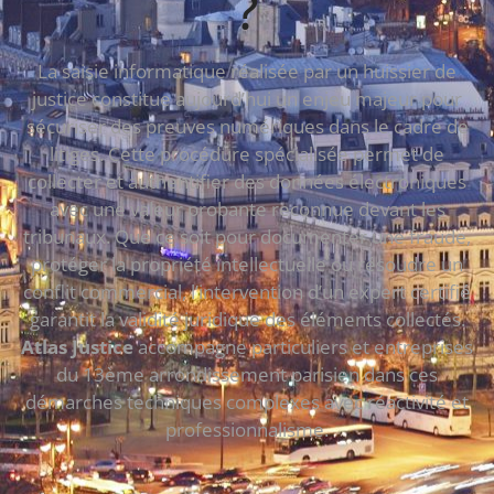
?
La saisie informatique réalisée par un huissier de
justice constitue aujourd’hui un enjeu majeur pour
sécuriser des preuves numériques dans le cadre de
litiges. Cette procédure spécialisée permet de
collecter et authentifier des données électroniques
avec une valeur probante reconnue devant les
tribunaux. Que ce soit pour documenter une fraude,
protéger la propriété intellectuelle ou résoudre un
conflit commercial, l’intervention d’un expert certifié
garantit la validité juridique des éléments collectés.
Atlas Justice
accompagne particuliers et entreprises
du 13ème arrondissement parisien dans ces
démarches techniques complexes avec réactivité et
professionnalisme.