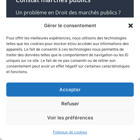
Un problème en Droit des marchés publics ?
Un Huissier / Commissaire de Justice à paris
Gérer le consentement
vous assiste avec célérité et efficacité !
Pour offrir les meilleures expériences, nous utilisons des technologies
Huissier dans le 75013 ->
telles que les cookies pour stocker et/ou accéder aux informations des
appareils. Le fait de consentir à ces technologies nous permettra de
traiter des données telles que le comportement de navigation ou les ID
uniques sur ce site. Le fait de ne pas consentir ou de retirer son
consentement peut avoir un effet négatif sur certaines caractéristiques
et fonctions.
Pourquoi faire appel à
Accepter
un huissier pour une
Refuser
saisie informatique à
Voir les préférences
Paris 13e ?
Politique de cookies