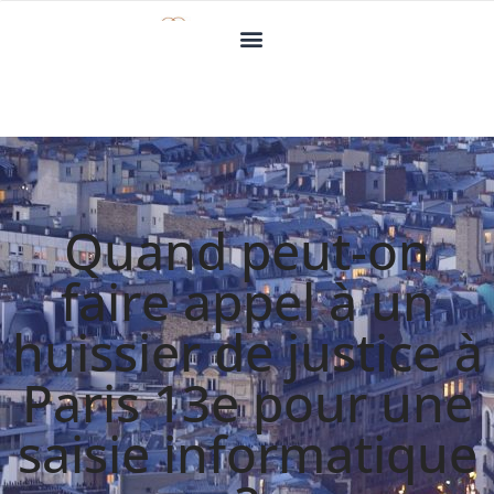
Quand peut-on
faire appel à un
huissier de justice à
Paris 13e pour une
saisie informatique